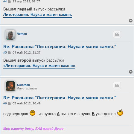
С
#4
23 апр 2012, 09:57
о
о
Вышел
первый
выпуск рассылки
б
Литотерапия. Наука и магия камня.
щ
е
н
и
е
Roman
Re: Рассылка "Литотерапия. Наука и магия камня."
С
#5
04 май 2012, 21:37
о
о
Вышел
второй
выпуск рассылки
б
«Литотерапия. Наука и магия камня»
щ
е
н
и
е
Solomon
Литотерапевт
Re: Рассылка "Литотерапия. Наука и магия камня."
С
#6
05 май 2012, 10:49
о
о
подтверждаю
из пункта
А
вышел и в пункт
Б
уже дошел
б
щ
е
н
и
Мир вашему дому, АУМ вашей Душе
е