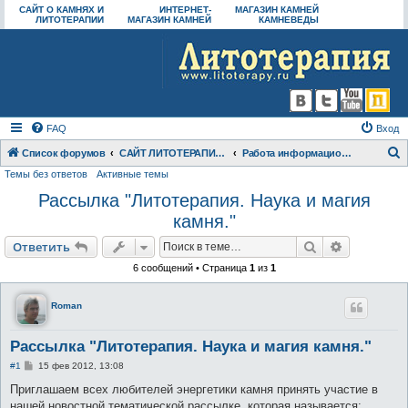
САЙТ О КАМНЯХ И
ИНТЕРНЕТ-
МАГАЗИН КАМНЕЙ
ЛИТОТЕРАПИИ
МАГАЗИН КАМНЕЙ
КАМНЕВЕДЫ
FAQ
Вход
Список форумов
САЙТ ЛИТОТЕРАПИЯ.RU И СООБЩЕСТВО "КАМНЕВЕДЫ"
Работа информационного сайта
Темы без ответов
Активные темы
о
Рассылка "Литотерапия. Наука и магия
и
камня."
с
к
Поиск
Расширен
Ответить
6 сообщений • Страница
1
из
1
Roman
Рассылка "Литотерапия. Наука и магия камня."
С
#1
15 фев 2012, 13:08
о
о
Приглашаем всех любителей энергетики камня принять участие в
б
нашей новостной тематической рассылке, которая называется: