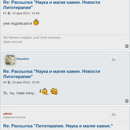
Re: Рассылка "Наука и магия камня. Новости
Литотерапии"
С
#2
15 фев 2012, 13:48
о
о
уже подписался
б
щ
е
н
и
Ver hiemem sequitur, post triste serenum
е
Vade mecum!
Gazoline
Re: Рассылка "Наука и магия камня. Новости
Литотерапии"
С
#3
24 фев 2012, 15:26
о
о
Ух, ты, тоже хочу...
б
щ
е
н
и
е
admin
Администратор
Re: Рассылка "Литотерапия. Наука и магия камня."