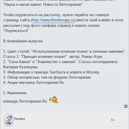
щ
е
"Наука и магия камня. Новости Литотерапии".
н
и
е
Чтобы подписаться на рассылку, нужно перейти на главную
страницу сайта (
http://www.lithotherapy.ru
),ввести свой е-мейл в поле
рассылки ( под фото сапфира справа) и нажать кнопку
"Подписаться".
В ближайшем выпуске:
1. Цикл статей: "Использование влияния планет в лечении камнями".
Статья 1: "Принцип влияния планет". автор: Роман Атри.
2. "Сила Камня" и "Знакомство с камнем". Статьи литотерапевта
Валерия Кузнецова.
3. Информация о приезде SanSan'a в апреле в Москву.
3. Обзор интересных тем на форуме Литотерапии
4. Акции магазина Литотерапия.Ru
С Уважением,
команда Литотерапии.Ru
Timofey