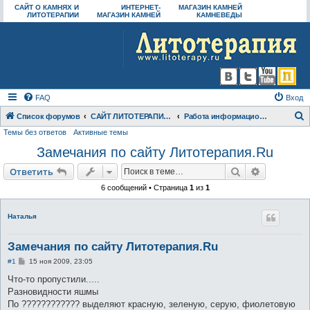
САЙТ О КАМНЯХ И
ИНТЕРНЕТ-
МАГАЗИН КАМНЕЙ
ЛИТОТЕРАПИИ
МАГАЗИН КАМНЕЙ
КАМНЕВЕДЫ
FAQ
Вход
Список форумов
САЙТ ЛИТОТЕРАПИЯ.RU И СООБЩЕСТВО "КАМНЕВЕДЫ"
Работа информационного сайта
Темы без ответов
Активные темы
о
Замечания по сайту Литотерапия.Ru
и
с
Поиск
Расширен
Ответить
к
6 сообщений • Страница
1
из
1
Наталья
Замечания по сайту Литотерапия.Ru
С
#1
15 ноя 2009, 23:05
о
о
Что-то пропустили.....
б
Разновидности яшмы
щ
е
По ???????????? выделяют красную, зеленую, серую, фиолетовую