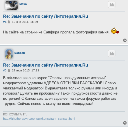
Maxa
Re: Замечания по сайту Литотерапия.Ru
С
#4
12 янв 2014, 16:29
о
о
На сайте на страничке Сапфира пропала фотография камня.
б
щ
е
н
и
е
Sansan
Re: Замечания по сайту Литотерапия.Ru
С
#5
27 июн 2015, 17:13
о
о
В объявлении о конкурсе "Опалы, навыдуманные истории"
б
модератором удалены АДРЕСА ОТСЫЛКИ РАССКАЗОВ! Слабо
щ
е
уважаемый модератор! Выработаете только руками или иногда и
н
головой? Думать не пробовали? Такой придурковатости давно не
и
е
встречал! С баном согласен заранее, на таком форуме работать
трудно. Сейчас новость скину по всем площадкам!
КОНСУЛЬТАНТ:
http://lithotherapy.ru/consult/konsultant_sansan.html