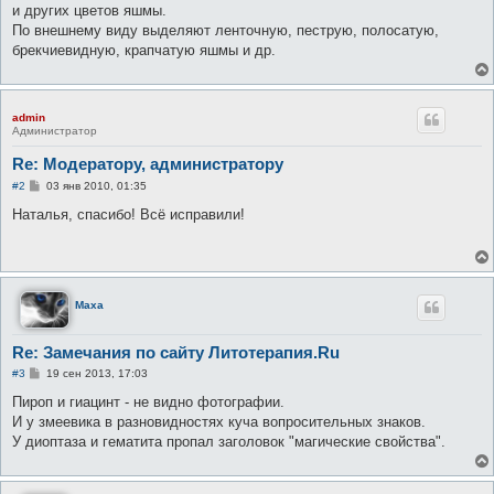
н
и других цветов яшмы.
и
е
По внешнему виду выделяют ленточную, пеструю, полосатую,
брекчиевидную, крапчатую яшмы и др.
admin
Администратор
Re: Модератору, администратору
С
#2
03 янв 2010, 01:35
о
о
Наталья, спасибо! Всё исправили!
б
щ
е
н
и
е
Maxa
Re: Замечания по сайту Литотерапия.Ru
С
#3
19 сен 2013, 17:03
о
о
Пироп и гиацинт - не видно фотографии.
б
И у змеевика в разновидностях куча вопросительных знаков.
щ
е
У диоптаза и гематита пропал заголовок "магические свойства".
н
и
е