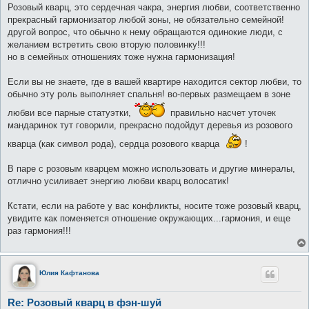
о
Розовый кварц, это сердечная чакра, энергия любви, соответственно
б
прекрасный гармонизатор любой зоны, не обязательно семейной!
щ
е
другой вопрос, что обычно к нему обращаются одинокие люди, с
н
желанием встретить свою вторую половинку!!!
и
е
но в семейных отношениях тоже нужна гармонизация!
Если вы не знаете, где в вашей квартире находится сектор любви, то
обычно эту роль выполняет спальня! во-первых размещаем в зоне
любви все парные статуэтки,
правильно насчет уточек
мандаринок тут говорили, прекрасно подойдут деревья из розового
кварца (как символ рода), сердца розового кварца
!
В паре с розовым кварцем можно использовать и другие минералы,
отлично усиливает энергию любви кварц волосатик!
Кстати, если на работе у вас конфликты, носите тоже розовый кварц,
увидите как поменяется отношение окружающих...гармония, и еще
раз гармония!!!
Юлия Кафтанова
Re: Розовый кварц в фэн-шуй