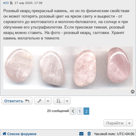
С
#20
17 апр 2020, 17:36
о
о
Розовый кварц прекрасный камень, но он по физическим свойствам
б
он может потерять розовый цвет на ярком свету и выцвести - от
щ
е
сероватого до желтоватого и молочно-беловатого, на солнце и при
н
облучении его ультрафиолетом. Если прихожая темная, розовый
и
е
кварц можно ставить. На фото - розовый кварц, галтовки. Хранят
камень желательно в темноте.
Ответить
1
2
Пред.
20 сообщений
Перейти
Список форумов
Часовой пояс:
UTC+04:00