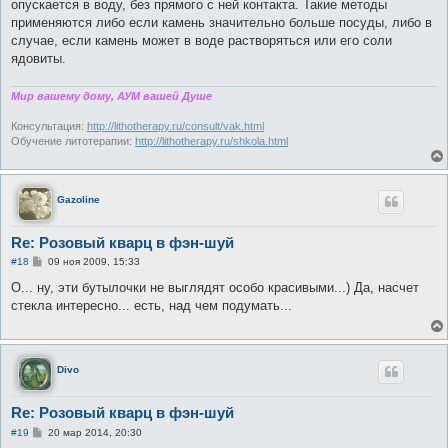
опускается в воду, без прямого с ней контакта. Такие методы
применяются либо если камень значительно больше посуды, либо в
случае, если камень может в воде растворяться или его соли
ядовиты.
Мир вашему дому, АУМ вашей Душе
Консультация:
http://lithotherapy.ru/consult/vak.html
Обучение литотерапии:
http://lithotherapy.ru/shkola.html
Gazoline
Re: Розовый кварц в фэн-шуй
С
#18
09 ноя 2009, 15:33
о
о
О... ну, эти бутылочки не выглядят особо красивыми...) Да, насчет
б
стекла интересно... есть, над чем подумать...
щ
е
н
и
е
Divo
Re: Розовый кварц в фэн-шуй
С
#19
20 мар 2014, 20:30
о