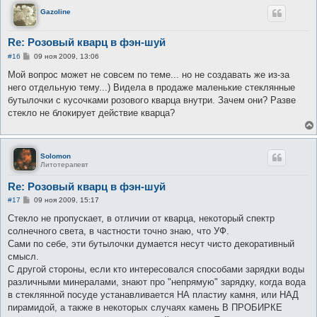
Gazoline
Re: Розовый кварц в фэн-шуй
С
#16
09 ноя 2009, 13:06
о
о
Мой вопрос может не совсем по теме... но не создавать же из-за
б
него отдельную тему...) Видела в продаже маленькие стеклянные
щ
е
бутылочки с кусочками розового кварца внутри. Зачем они? Разве
н
стекло не блокирует действие кварца?
и
е
Solomon
Литотерапевт
Re: Розовый кварц в фэн-шуй
С
#17
09 ноя 2009, 15:17
о
о
Стекло не пропускает, в отличии от кварца, некоторый спектр
б
солнечного света, в частности точно знаю, что УФ.
щ
е
Сами по себе, эти бутылочки думается несут чисто декоративный
н
смысл.
и
е
С другой стороны, если кто интересовался способами зарядки воды
различными минералами, знают про "непрямую" зарядку, когда вода
в стеклянной посуде устанавливается НА пластиу камня, или НАД
пирамидой, а также в некоторых случаях камень В ПРОБИРКЕ