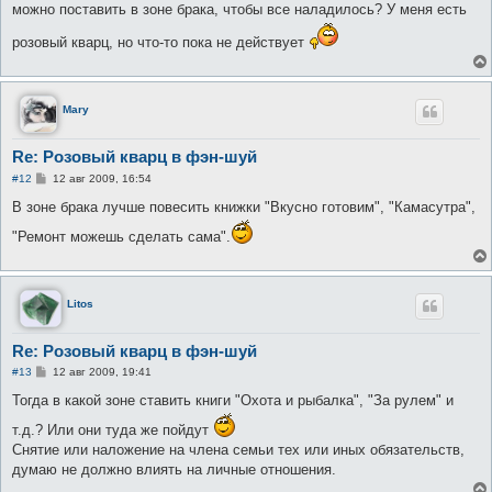
е
можно поставить в зоне брака, чтобы все наладилось? У меня есть
н
и
розовый кварц, но что-то пока не действует
е
Mary
Re: Розовый кварц в фэн-шуй
С
#12
12 авг 2009, 16:54
о
о
В зоне брака лучше повесить книжки "Вкусно готовим", "Камасутра",
б
щ
"Ремонт можешь сделать сама".
е
н
и
е
Litos
Re: Розовый кварц в фэн-шуй
С
#13
12 авг 2009, 19:41
о
о
Тогда в какой зоне ставить книги "Охота и рыбалка", "За рулем" и
б
щ
т.д.? Или они туда же пойдут
е
Снятие или наложение на члена семьи тех или иных обязательств,
н
и
думаю не должно влиять на личные отношения.
е