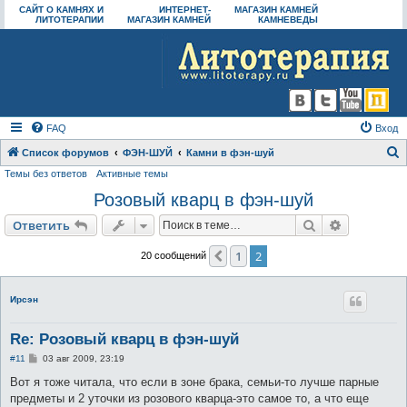
САЙТ О КАМНЯХ И
ИНТЕРНЕТ-
МАГАЗИН КАМНЕЙ
ЛИТОТЕРАПИИ
МАГАЗИН КАМНЕЙ
КАМНЕВЕДЫ
FAQ
Вход
Список форумов
ФЭН-ШУЙ
Камни в фэн-шуй
Темы без ответов
Активные темы
о
Розовый кварц в фэн-шуй
и
с
Поиск
Расширен
Ответить
к
1
2
Пред.
20 сообщений
Ирсэн
Re: Розовый кварц в фэн-шуй
С
#11
03 авг 2009, 23:19
о
о
Вот я тоже читала, что если в зоне брака, семьи-то лучше парные
б
предметы и 2 уточки из розового кварца-это самое то, а что еще
щ