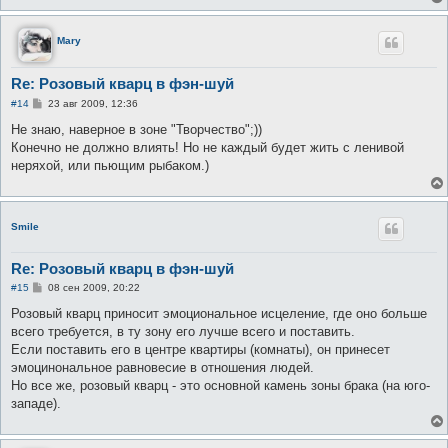
Mary
Re: Розовый кварц в фэн-шуй
С
#14
23 авг 2009, 12:36
о
о
Не знаю, наверное в зоне "Творчество";))
б
Конечно не должно влиять! Но не каждый будет жить с ленивой
щ
е
неряхой, или пьющим рыбаком.)
н
и
е
Smile
Re: Розовый кварц в фэн-шуй
С
#15
08 сен 2009, 20:22
о
о
Розовый кварц приносит эмоциональное исцеление, где оно больше
б
всего требуется, в ту зону его лучше всего и поставить.
щ
е
Если поставить его в центре квартиры (комнаты), он принесет
н
эмоцинональное равновесие в отношения людей.
и
е
Но все же, розовый кварц - это основной камень зоны брака (на юго-
западе).