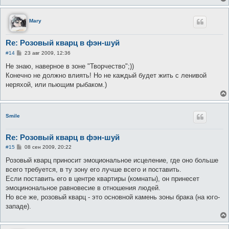
Mary
Re: Розовый кварц в фэн-шуй
С
#14
23 авг 2009, 12:36
о
о
Не знаю, наверное в зоне "Творчество";))
б
Конечно не должно влиять! Но не каждый будет жить с ленивой
щ
е
неряхой, или пьющим рыбаком.)
н
и
е
Smile
Re: Розовый кварц в фэн-шуй
С
#15
08 сен 2009, 20:22
о
о
Розовый кварц приносит эмоциональное исцеление, где оно больше
б
всего требуется, в ту зону его лучше всего и поставить.
щ
е
Если поставить его в центре квартиры (комнаты), он принесет
н
эмоцинональное равновесие в отношения людей.
и
е
Но все же, розовый кварц - это основной камень зоны брака (на юго-
западе).