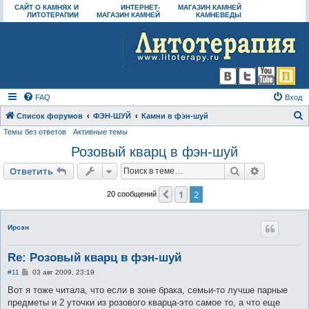
САЙТ О КАМНЯХ И
ИНТЕРНЕТ-
МАГАЗИН КАМНЕЙ
ЛИТОТЕРАПИИ
МАГАЗИН КАМНЕЙ
КАМНЕВЕДЫ
FAQ
Вход
Список форумов
ФЭН-ШУЙ
Камни в фэн-шуй
Темы без ответов
Активные темы
о
Розовый кварц в фэн-шуй
и
с
Поиск
Расширен
Ответить
к
1
2
Пред.
20 сообщений
Ирсэн
Re: Розовый кварц в фэн-шуй
С
#11
03 авг 2009, 23:19
о
о
Вот я тоже читала, что если в зоне брака, семьи-то лучше парные
б
предметы и 2 уточки из розового кварца-это самое то, а что еще
щ