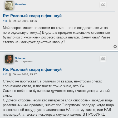
Gazoline
Re: Розовый кварц в фэн-шуй
С
#16
09 ноя 2009, 13:06
о
о
Мой вопрос может не совсем по теме... но не создавать же из-за
б
него отдельную тему...) Видела в продаже маленькие стеклянные
щ
е
бутылочки с кусочками розового кварца внутри. Зачем они? Разве
н
стекло не блокирует действие кварца?
и
е
Solomon
Литотерапевт
Re: Розовый кварц в фэн-шуй
С
#17
09 ноя 2009, 15:17
о
о
Стекло не пропускает, в отличии от кварца, некоторый спектр
б
солнечного света, в частности точно знаю, что УФ.
щ
е
Сами по себе, эти бутылочки думается несут чисто декоративный
н
смысл.
и
е
С другой стороны, если кто интересовался способами зарядки воды
различными минералами, знают про "непрямую" зарядку, когда вода
в стеклянной посуде устанавливается НА пластиу камня, или НАД
пирамидой, а также в некоторых случаях камень В ПРОБИРКЕ