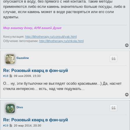
опускается в воду, без прямого с ней контакта. Такие методы
применяются либо если камень значительно больше посуды, либо в
случае, если камень может в воде растворяться или его соли
ядовиты.
Мир вашему дому, АУМ вашей Душе
Консультация:
http://lithotherapy.ru/consult/vak.html
Обучение литотерапии:
http://lithotherapy.ru/shkola.html
Gazoline
Re: Розовый кварц в фэн-шуй
С
#18
09 ноя 2009, 15:33
о
о
О... ну, эти бутылочки не выглядят особо красивыми...) Да, насчет
б
стекла интересно... есть, над чем подумать...
щ
е
н
и
е
Divo
Re: Розовый кварц в фэн-шуй
С
#19
20 мар 2014, 20:30
о