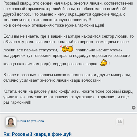
о
Розовый кварц, это сердечная чакра, энергия любви, соответственно
б
прекрасный гармонизатор любой зоны, не обязательно семейной!
щ
е
другой вопрос, что обычно к нему обращаются одинокие люди, с
н
желанием встретить свою вторую половинку!!!
и
е
но в семейных отношениях тоже нужна гармонизация!
Если вы не знаете, где в вашей квартире находится сектор любви, то
обычно эту роль выполняет спальня! во-первых размещаем в зоне
любви все парные статуэтки,
правильно насчет уточек
мандаринок тут говорили, прекрасно подойдут деревья из розового
кварца (как символ рода), сердца розового кварца
!
В паре с розовым кварцем можно использовать и другие минералы,
отлично усиливает энергию любви кварц волосатик!
Кстати, если на работе у вас конфликты, носите тоже розовый кварц,
увидите как поменяется отношение окружающих...гармония, и еще
раз гармония!!!
Юлия Кафтанова
Re: Розовый кварц в фэн-шуй