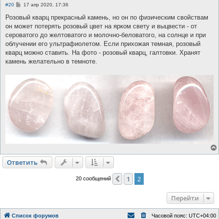
С
#20
17 апр 2020, 17:36
о
о
Розовый кварц прекрасный камень, но он по физическим свойствам
б
он может потерять розовый цвет на ярком свету и выцвести - от
щ
е
сероватого до желтоватого и молочно-беловатого, на солнце и при
н
облучении его ультрафиолетом. Если прихожая темная, розовый
и
е
кварц можно ставить. На фото - розовый кварц, галтовки. Хранят
камень желательно в темноте.
Ответить
1
2
Пред.
20 сообщений
Перейти
Список форумов
Часовой пояс:
UTC+04:00