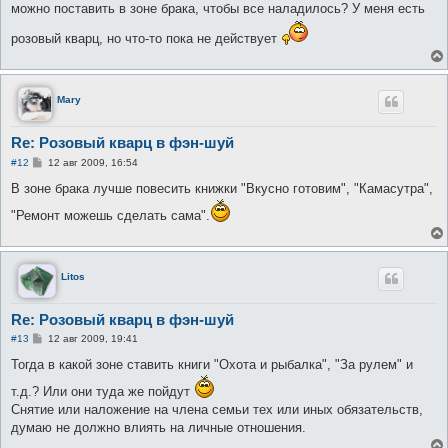
е
можно поставить в зоне брака, чтобы все наладилось? У меня есть
н
и
розовый кварц, но что-то пока не действует
е
Mary
Re: Розовый кварц в фэн-шуй
С
#12
12 авг 2009, 16:54
о
о
В зоне брака лучше повесить книжки "Вкусно готовим", "Камасутра",
б
щ
"Ремонт можешь сделать сама".
е
н
и
е
Litos
Re: Розовый кварц в фэн-шуй
С
#13
12 авг 2009, 19:41
о
о
Тогда в какой зоне ставить книги "Охота и рыбалка", "За рулем" и
б
щ
т.д.? Или они туда же пойдут
е
Снятие или наложение на члена семьи тех или иных обязательств,
н
и
думаю не должно влиять на личные отношения.
е