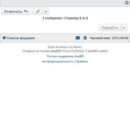
н
и
е
Ответить
1 сообщение • Страница
1
из
1
Перейти
Список форумов
Часовой пояс:
UTC+04:00
Style developer by
forum
,
Создано на основе
phpBB
® Forum Software © phpBB Limited
Русская поддержка phpBB
Конфиденциальность
|
Правила