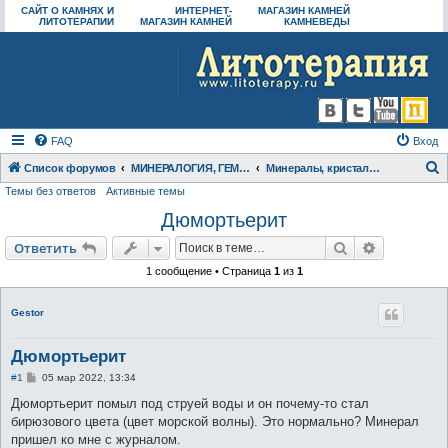
САЙТ О КАМНЯХ И
ИНТЕРНЕТ-
МАГАЗИН КАМНЕЙ
ЛИТОТЕРАПИИ
МАГАЗИН КАМНЕЙ
КАМНЕВЕДЫ
FAQ
Вход
Список форумов
МИНЕРАЛОГИЯ, ГЕММОЛОГИЯ
Минералы, кристаллы, горные породы
Темы без ответов
Активные темы
о
Дюмортьерит
и
с
Поиск
Расширен
Ответить
к
1 сообщение • Страница
1
из
1
Gestor
Дюмортьерит
С
#1
05 мар 2022, 13:34
о
о
Дюмортьерит помыл под струей воды и он почему-то стал
б
бирюзового цвета (цвет морской волны). Это нормально? Минерал
щ
е
пришел ко мне с журналом.