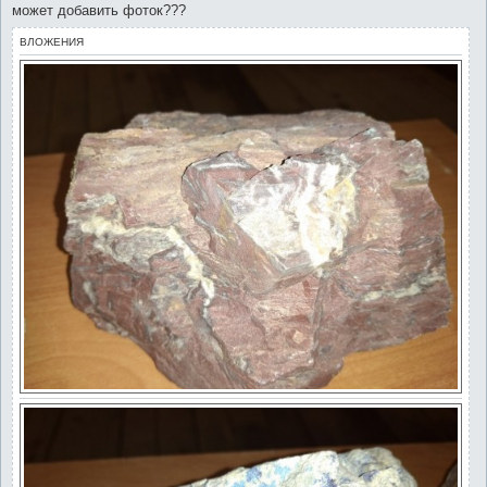
н
может добавить фоток???
и
е
ВЛОЖЕНИЯ