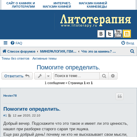
САЙТ О КАМНЯХ И
ИНТЕРНЕТ-
МАГАЗИН КАМНЕЙ
ЛИТОТЕРАПИИ
МАГАЗИН КАМНЕЙ
КАМНЕВЕДЫ
FAQ
Вход
Список форумов
МИНЕРАЛОГИЯ, ГЕММОЛОГИЯ
Что это за камень? Определение камней
Темы без ответов
Активные темы
о
Помогите определить.
и
с
Поиск
Расширен
Ответить
к
1 сообщение • Страница
1
из
1
Hester78
Помогите определить.
С
#1
12 авг 2020, 22:10
о
о
Добрый вечер. Подскажите что это такое и имеет ли это ценность,
б
нашел при разборке старого сарая три ящика.
щ
е
Еще раз добрый день! почему ни кто не высказывает свои мысли,