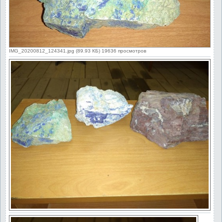
IMG_20200812_124341.jpg (89.93 КБ) 19636 просмотров