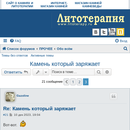
САЙТ О КАМНЯХ И
ИНТЕРНЕТ-
МАГАЗИН КАМНЕЙ
ЛИТОТЕРАПИИ
МАГАЗИН КАМНЕЙ
КАМНЕВЕДЫ
FAQ
Вход
Список форумов
ПРОЧЕЕ
Обо всём
Темы без ответов
Активные темы
о
Камень который заряжает
и
с
Поиск
Расширен
Ответить
к
1
2
3
Пред.
21 сообщение
Gazoline
Re: Камень который заряжает
С
#21
10 дек 2023, 19:04
о
о
Вот-вот.
б
щ