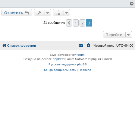
е
н
и
Ответить
е
1
2
3
Пред.
21 сообщение
Перейти
Список форумов
Часовой пояс:
UTC+04:00
Style developer by
forum
,
Создано на основе
phpBB
® Forum Software © phpBB Limited
Русская поддержка phpBB
Конфиденциальность
|
Правила