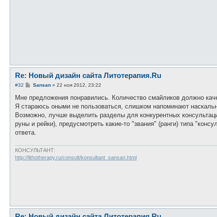
н
и
е
Re: Новый дизайн сайта Литотерапия.Ru
С
#32
Sansan
»
22 ноя 2012, 23:22
о
о
Мне предложения понравились. Количество смайликов должно каче
б
Я стараюсь оными не пользоваться, слишком напоминают наскальн
щ
е
Возможно, лучше выделить разделы для конкурентных консультаций 
н
руны и рейки), предусмотреть какие-то "звания" (ранги) типа "консу
и
е
ответа.
КОНСУЛЬТАНТ:
http://lithotherapy.ru/consult/konsultant_sansan.html
Re: Новый дизайн сайта Литотерапия.Ru