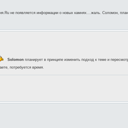
пия.Ru не появляется информации о новых камнях....жаль. Соломон, пла
Solomon
планирует в принципе изменить подход к теме и пересмот
аете, потребуется время.