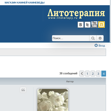
МАГАЗИН КАМНЕЙ КАМНЕВЕДЫ
Поиск
Расш
Вход
1
2
3
4
Пред.
38 сообщений
Автор