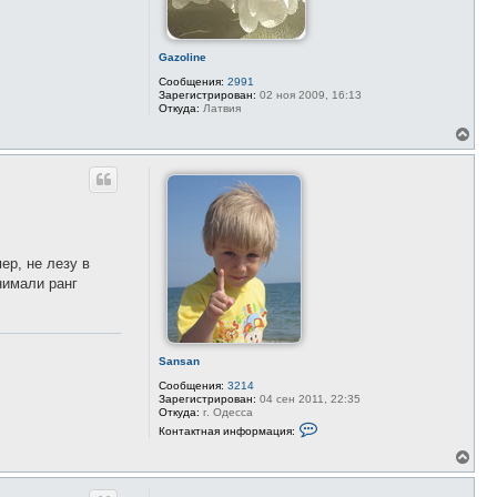
Gazoline
Сообщения:
2991
Зарегистрирован:
02 ноя 2009, 16:13
Откуда:
Латвия
В
е
р
н
у
т
ь
с
я
ер, не лезу в
к
онимали ранг
н
а
ч
а
л
Sansan
у
Сообщения:
3214
Зарегистрирован:
04 сен 2011, 22:35
Откуда:
г. Одесса
К
Контактная информация:
о
н
В
т
е
а
р
к