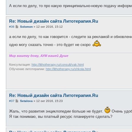
е
А если по делу, то про какую принципиально-новую подачу информ
н
и
е
Re: Новый дизайн сайта Литотерапия.Ru
С
#36
Solomon
»
12 окт 2016, 15:12
о
о
а если по делу, то как говорится - следите за рекламой и обновле
б
щ
одно могу сказать точно - это будет не скоро
е
н
и
е
Мир вашему дому, АУМ вашей Душе
Консультация:
http://lithotherapy.ru/consult/vak.html
Обучение литотерапии:
http://lithotherapy.ru/shkola.html
Re: Новый дизайн сайта Литотерапия.Ru
С
#37
Setalova
»
12 окт 2016, 15:23
о
о
Жаль, что развития энциклопедии больше не будет.
Очень удоб
б
щ
Я так понимаю, вы платный ресурс планируете сделать?
е
н
и
е