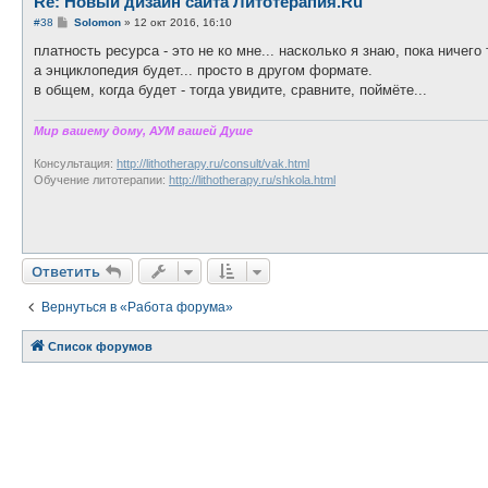
Re: Новый дизайн сайта Литотерапия.Ru
С
#38
Solomon
»
12 окт 2016, 16:10
о
о
платность ресурса - это не ко мне... насколько я знаю, пока ничего
б
а энциклопедия будет... просто в другом формате.
щ
е
в общем, когда будет - тогда увидите, сравните, поймёте...
н
и
е
Мир вашему дому, АУМ вашей Душе
Консультация:
http://lithotherapy.ru/consult/vak.html
Обучение литотерапии:
http://lithotherapy.ru/shkola.html
Ответить
Вернуться в «Работа форума»
Список форумов