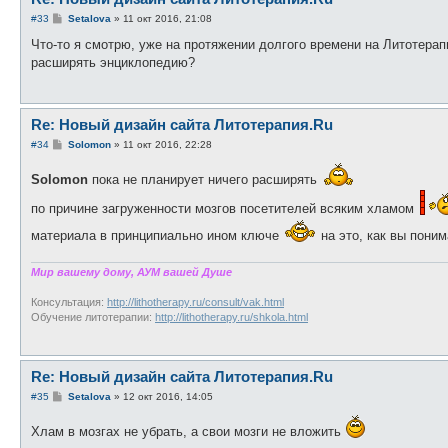
С
#33
Setalova
»
11 окт 2016, 21:08
о
о
Что-то я смотрю, уже на протяжении долгого времени на Литотера
б
расширять энциклопедию?
щ
е
н
и
е
Re: Новый дизайн сайта Литотерапия.Ru
С
#34
Solomon
»
11 окт 2016, 22:28
о
о
Solomon
пока не планирует ничего расширять
б
щ
е
по причине загруженности мозгов посетителей всяким хламом
н
и
материала в принципиально ином ключе
на это, как вы поним
е
Мир вашему дому, АУМ вашей Душе
Консультация:
http://lithotherapy.ru/consult/vak.html
Обучение литотерапии:
http://lithotherapy.ru/shkola.html
Re: Новый дизайн сайта Литотерапия.Ru
С
#35
Setalova
»
12 окт 2016, 14:05
о
о
Хлам в мозгах не убрать, а свои мозги не вложить
б
щ