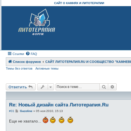
САЙТ О КАМНЯХ И ЛИТОТЕРАПИИ
Ссылки
FAQ
Список форумов
САЙТ ЛИТОТЕРАПИЯ.RU И СООБЩЕСТВО "КАМНЕВ
Темы без ответов
Активные темы
Поиск
Расшире
Ответить
Re: Новый дизайн сайта Литотерапия.Ru
С
#31
Gazoline
»
05 ноя 2010, 15:13
о
о
Еще не хватало...
б
щ
е