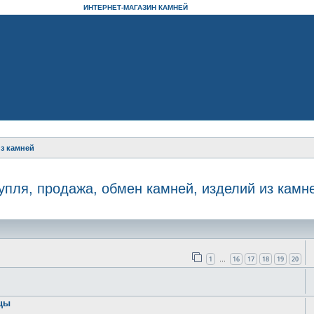
ИНТЕРНЕТ-МАГАЗИН КАМНЕЙ
из камней
упля, продажа, обмен камней, изделий из камн
оиск
1
16
17
18
19
20
…
зцы