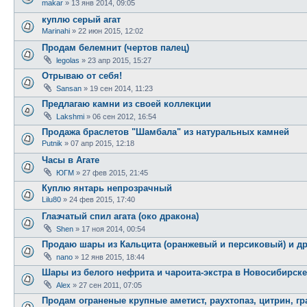
makar
» 13 янв 2014, 09:05
куплю серый агат
Marinahi
» 22 июн 2015, 12:02
Продам белемнит (чертов палец)
legolas
» 23 апр 2015, 15:27
Отрываю от себя!
Sansan
» 19 сен 2014, 11:23
Предлагаю камни из своей коллекции
Lakshmi
» 06 сен 2012, 16:54
Продажа браслетов "Шамбала" из натуральных камней
Putnik
» 07 апр 2015, 12:18
Часы в Агате
ЮГМ
» 27 фев 2015, 21:45
Куплю янтарь непрозрачный
Lilu80
» 24 фев 2015, 17:40
Глазчатый спил агата (око дракона)
Shen
» 17 ноя 2014, 00:54
Продаю шары из Кальцита (оранжевый и персиковый) и др
nano
» 12 янв 2015, 18:44
Шары из белого нефрита и чароита-экстра в Новосибирске
Alex
» 27 сен 2011, 07:05
Продам ограненые крупные аметист, раухтопаз, цитрин, гр