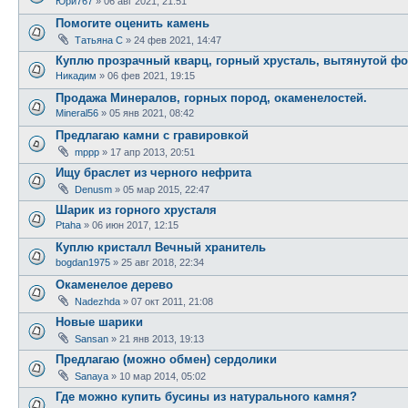
Юри767
» 06 авг 2021, 21:51
Помогите оценить камень
Татьяна С
» 24 фев 2021, 14:47
Куплю прозрачный кварц, горный хрусталь, вытянутой ф
Никадим
» 06 фев 2021, 19:15
Продажа Минералов, горных пород, окаменелостей.
Mineral56
» 05 янв 2021, 08:42
Предлагаю камни с гравировкой
mppp
» 17 апр 2013, 20:51
Ищу браслет из черного нефрита
Denusm
» 05 мар 2015, 22:47
Шарик из горного хрусталя
Ptaha
» 06 июн 2017, 12:15
Куплю кристалл Вечный хранитель
bogdan1975
» 25 авг 2018, 22:34
Окаменелое дерево
Nadezhda
» 07 окт 2011, 21:08
Новые шарики
Sansan
» 21 янв 2013, 19:13
Предлагаю (можно обмен) сердолики
Sanaya
» 10 мар 2014, 05:02
Где можно купить бусины из натурального камня?