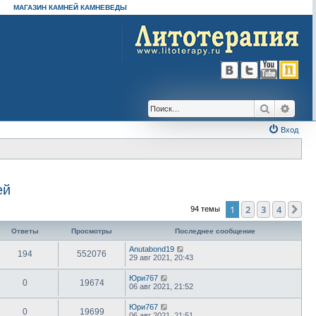
МАГАЗИН КАМНЕЙ КАМНЕВЕДЫ
Поиск
Расш
Вход
ей
1
2
3
4
Сл
94 темы
Ответы
Просмотры
Последнее сообщение
Anutabond19
194
552076
29 авг 2021, 20:43
Юри767
0
19674
06 авг 2021, 21:52
Юри767
0
19699
06 авг 2021, 21:51