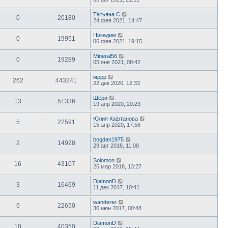
Татьяна С
0
20180
24 фев 2021, 14:47
Никадим
0
19951
06 фев 2021, 19:15
Mineral56
0
19289
05 янв 2021, 08:42
мррр
262
443241
22 дек 2020, 12:33
Шери
13
51336
19 апр 2020, 20:23
Юлия Кафтанова
5
22591
15 апр 2020, 17:56
bogdan1975
2
14928
29 авг 2018, 11:08
Solomon
16
43107
25 мар 2018, 13:27
DiamonD
3
16469
11 дек 2017, 10:41
wanderer
6
22650
30 июн 2017, 00:48
DiamonD
10
40350