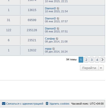
1
13874
10 янв 2015, 22:21
DiamonD
1
13615
10 янв 2015, 21:54
DiamonD
31
69599
08 янв 2015, 07:57
DiamonD
122
235128
08 янв 2015, 07:51
Сапфир
6
23521
08 дек 2014, 21:08
mppp
1
12632
08 дек 2014, 16:24
1
2
3
4
Сл
94 темы
Перейти
Связаться с администрацией
Удалить cookies
Часовой пояс:
UTC+04:00