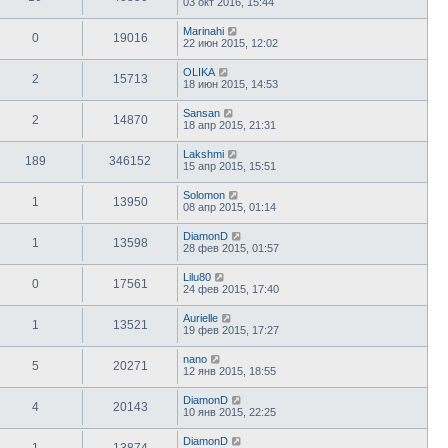
03 окт 2016, 15:44
Marinahi
0
19016
22 июн 2015, 12:02
OLIKA
2
15713
18 июн 2015, 14:53
Sansan
2
14870
18 апр 2015, 21:31
Lakshmi
189
346152
15 апр 2015, 15:51
Solomon
1
13950
08 апр 2015, 01:14
DiamonD
1
13598
28 фев 2015, 01:57
Lilu80
0
17561
24 фев 2015, 17:40
Aurielle
1
13521
19 фев 2015, 17:27
nano
5
20271
12 янв 2015, 18:55
DiamonD
4
20143
10 янв 2015, 22:25
DiamonD