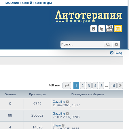
МАГАЗИН КАМНЕЙ КАМНЕВЕДЫ
Поиск
Расш
Вход
Страница
1
из
16
1
2
3
4
5
16
Сл
468 тем
…
Ответы
Просмотры
Последнее сообщение
Gazoline
0
6749
11 май 2025, 10:17
Gazoline
88
250662
22 янв 2025, 00:03
Шери
4
14390
11 янв 2025, 14:55