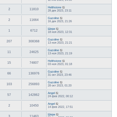
Helthstone
2
11810
28 дек 2023, 23:11
Gazoline
2
11664
16 дек 2023, 21:26
Шери
1
6712
18 ноя 2023, 12:31
Gazoline
207
308368
13 ноя 2023, 21:21
Gazoline
11
24625
13 ноя 2023, 21:19
Helthstone
15
74807
03 ноя 2023, 01:18
Gazoline
66
136976
31 окт 2023, 23:46
Gazoline
103
256893
28 окт 2023, 01:20
Angel
57
142862
24 фев 2022, 00:12
Angel
2
10450
14 фев 2022, 17:51
Шери
3
11463