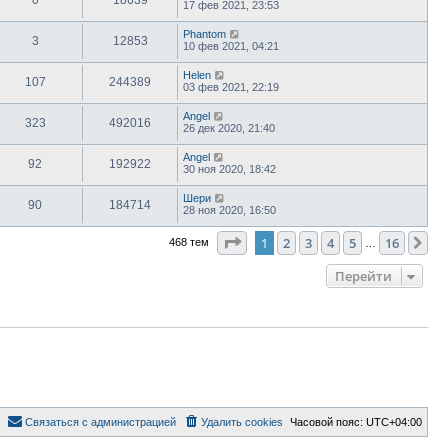
0
18639
17 фев 2021, 23:53
Phantom
3
12853
10 фев 2021, 04:21
Helen
107
244389
03 фев 2021, 22:19
Angel
323
492016
26 дек 2020, 21:40
Angel
92
192922
30 ноя 2020, 18:42
Шери
90
184714
28 ноя 2020, 16:50
Страница
1
из
16
1
2
3
4
5
16
Сл
468 тем
…
Перейти
Связаться с администрацией
Удалить cookies
Часовой пояс:
UTC+04:00