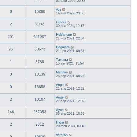
01 фев 2022, 20:53
Азз
6
15366
14 янв 2022, 23:50
GK777
2
9032
30 дек 2021, 10:17
Helthstone
251
451987
21 ноя 2021, 22:34
Dagmara
26
68673
21 ноя 2021, 09:31
Татоша
1
8788
15 авг 2021, 13:54
Marinas
3
10139
26 апр 2021, 08:24
Angel
0
18658
21 апр 2021, 12:22
Angel
2
10187
21 апр 2021, 12:02
Луна
146
257353
06 апр 2021, 18:33
Нала
2
9612
20 фев 2021, 03:40
VeterAn