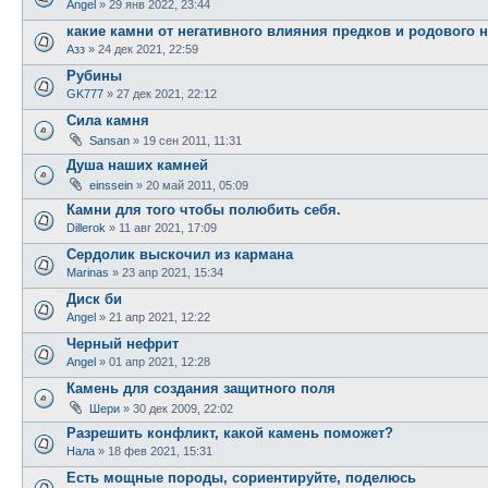
Angel
» 29 янв 2022, 23:44
какие камни от негативного влияния предков и родового н
Азз
» 24 дек 2021, 22:59
Рубины
GK777
» 27 дек 2021, 22:12
Сила камня
Sansan
» 19 сен 2011, 11:31
Душа наших камней
einssein
» 20 май 2011, 05:09
Камни для того чтобы полюбить себя.
Dillerok
» 11 авг 2021, 17:09
Сердолик выскочил из кармана
Marinas
» 23 апр 2021, 15:34
Диск би
Angel
» 21 апр 2021, 12:22
Черный нефрит
Angel
» 01 апр 2021, 12:28
Камень для создания защитного поля
Шери
» 30 дек 2009, 22:02
Разрешить конфликт, какой камень поможет?
Нала
» 18 фев 2021, 15:31
Есть мощные породы, сориентируйте, поделюсь