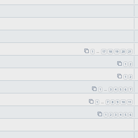
1
17
18
19
20
21
…
1
2
1
2
1
3
4
5
6
7
…
1
7
8
9
10
11
…
1
2
3
4
5
6