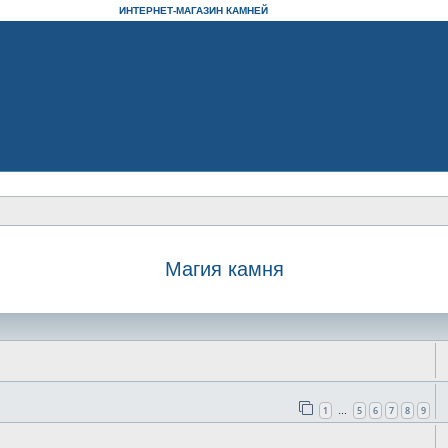
ИНТЕРНЕТ-МАГАЗИН КАМНЕЙ
Магия камня
оиск
1
5
6
7
8
9
…