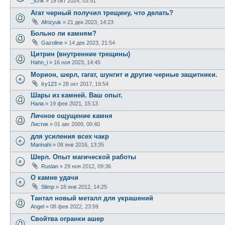
_tchk
» 19 окт 2024, 03:51
Агат черный получил трещину, что делать?
Afrizyuk
» 21 дек 2023, 14:23
Больно ли камням?
Gazoline
» 14 дек 2023, 21:54
Цитрин (внутренние трещины)
Hahn_i
» 16 ноя 2023, 14:45
Морион, шерл, гагат, шунгит и другие черные защитники.
Iry123
» 28 окт 2017, 19:54
Шары из камней. Ваш опыт.
Нала
» 19 фев 2021, 15:13
Личное ощущение камня
Листик
» 01 авг 2009, 00:40
для усиления всех чакр
Marinahi
» 08 янв 2016, 13:35
Шерл. Опыт магической работы
Ruslan
» 29 ноя 2012, 09:36
О камне удачи
Slimp
» 18 янв 2012, 14:25
Тантал новый металл для украшений
Angel
» 08 фев 2022, 23:59
Свойтва огранки ашер