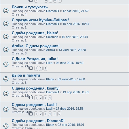
1
4
5
6
7
…
Почки и тугоухость
Последнее сообщение
DiamonD
«
12 окт 2016, 21:57
Ответы:
4
С праздником Курбан-Байрам!
Последнее сообщение
DiamonD
«
10 сен 2016, 10:14
Ответы:
1
С днём рождения, Helen!
Последнее сообщение
Solomon
«
16 авг 2016, 20:44
Ответы:
1
Arnika, С днем рождения!
Последнее сообщение
Arnika
«
13 июл 2016, 20:20
Ответы:
3
С Днём Рождения, iulka !
Последнее сообщение
iulka
«
04 июл 2016, 10:50
Ответы:
21
1
2
3
Дыра в памяти
Последнее сообщение
Шери
«
03 июл 2016, 14:00
Ответы:
3
С днем рождения, ksanty!
Последнее сообщение
DiamonD
«
19 апр 2016, 11:01
Ответы:
32
1
2
3
4
С днем рождения, Laeli!
Последнее сообщение
Laeli
«
17 фев 2016, 15:58
Ответы:
51
1
2
3
4
5
6
С днём рождения, DiamonD!
Последнее сообщение
Шери
«
02 янв 2016, 15:01
Ответы:
12