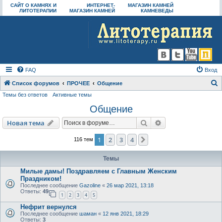
САЙТ О КАМНЯХ И
ИНТЕРНЕТ-
МАГАЗИН КАМНЕЙ
ЛИТОТЕРАПИИ
МАГАЗИН КАМНЕЙ
КАМНЕВЕДЫ
FAQ
Вход
Список форумов
ПРОЧЕЕ
Общение
Темы без ответов
Активные темы
о
Общение
и
с
Поиск
Расширенный пои
Новая тема
к
1
2
3
4
След.
116 тем
Темы
Милые дамы! Поздравляем с Главным Женским
Праздником!
Последнее сообщение
Gazoline
«
26 мар 2021, 13:18
Ответы:
49
1
2
3
4
5
Нефрит вернулся
Последнее сообщение
шаман
«
12 янв 2021, 18:29
Ответы:
3