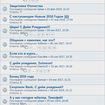
1
2
3
Защитники Отечества
Последнее сообщение
Шери
«
23 фев 2018, 11:15
Ответы:
7
С наступающим Новым 2018 Годом )))))
Последнее сообщение
DiamonD
«
07 янв 2018, 17:04
Ответы:
6
Шери! С Днём Рождения!!!
Последнее сообщение
Шери
«
09 ноя 2017, 22:30
Ответы:
103
1
8
9
10
11
…
Общение с камнями, как это?
Последнее сообщение
Solomon
«
06 сен 2017, 16:47
Ответы:
131
1
11
12
13
14
…
Если кто в курсе...
Последнее сообщение
Gazoline
«
03 сен 2017, 14:25
С днём рождения, Solomon!
Последнее сообщение
DiamonD
«
10 авг 2017, 16:16
Ответы:
72
1
5
6
7
8
…
Конец 2016 года
Последнее сообщение
Sansan
«
03 янв 2017, 11:21
Ответы:
6
Скорпион Basti, С днём рождения!!
Последнее сообщение
Solomon
«
08 ноя 2016, 21:12
Ответы:
1
А у нас сегодня юбиляр, Тимофей!
Последнее сообщение
Шери
«
25 окт 2016, 18:04
Ответы:
62