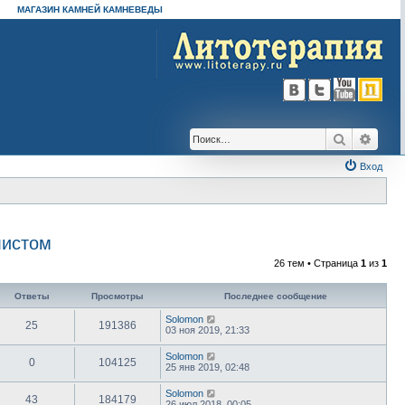
МАГАЗИН КАМНЕЙ КАМНЕВЕДЫ
Поиск
Расш
Вход
листом
26 тем • Страница
1
из
1
Ответы
Просмотры
Последнее сообщение
Solomon
25
191386
03 ноя 2019, 21:33
Solomon
0
104125
25 янв 2019, 02:48
Solomon
43
184179
26 июл 2018, 00:05