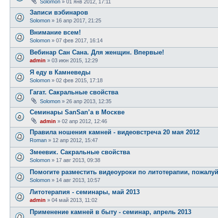
Solomon
» 01 янв 2012, 17:11
Записи вэбинаров
Solomon
» 16 апр 2017, 21:25
Внимание всем!
Solomon
» 07 фев 2017, 16:14
Вебинар Сан Сана. Для женщин. Впервые!
admin
» 03 июн 2015, 12:29
Я еду в Камневеды
Solomon
» 02 фев 2015, 17:18
Гагат. Сакральные свойства
Solomon
» 26 апр 2013, 12:35
Семинары SanSan’а в Москве
admin
» 02 апр 2012, 12:46
Правила ношения камней - видеовстреча 20 мая 2012
Roman
» 12 апр 2012, 15:47
Змеевик. Сакральные свойства
Solomon
» 17 авг 2013, 09:38
Помогите разместить видеоуроки по литотерапии, пожалуй
Solomon
» 14 авг 2013, 10:57
Литотерапия - семинары, май 2013
admin
» 04 май 2013, 11:02
Применение камней в быту - семинар, апрель 2013