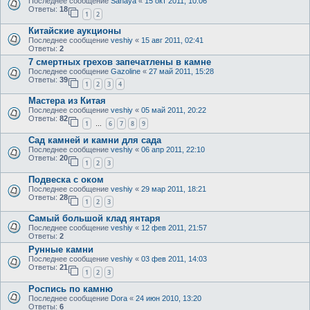
Последнее сообщение
Sanaya
«
15 окт 2011, 10:06
Ответы:
18
1
2
Китайские аукционы
Последнее сообщение
veshiy
«
15 авг 2011, 02:41
Ответы:
2
7 смертных грехов запечатлены в камне
Последнее сообщение
Gazoline
«
27 май 2011, 15:28
Ответы:
39
1
2
3
4
Мастера из Китая
Последнее сообщение
veshiy
«
05 май 2011, 20:22
Ответы:
82
1
6
7
8
9
…
Сад камней и камни для сада
Последнее сообщение
veshiy
«
06 апр 2011, 22:10
Ответы:
20
1
2
3
Подвеска с оком
Последнее сообщение
veshiy
«
29 мар 2011, 18:21
Ответы:
28
1
2
3
Самый большой клад янтаря
Последнее сообщение
veshiy
«
12 фев 2011, 21:57
Ответы:
2
Рунные камни
Последнее сообщение
veshiy
«
03 фев 2011, 14:03
Ответы:
21
1
2
3
Роспись по камню
Последнее сообщение
Dora
«
24 июн 2010, 13:20
Ответы:
6