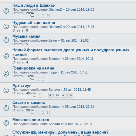
Наши люди в Шанхае
Последнее сообщение
DiamonD
«
20 сен 2014, 19:03
Ответы:
28
1
2
3
Чудесный свет камня
Последнее сообщение
DiamonD
«
20 сен 2014, 18:48
Ответы:
9
Музыка камня
Последнее сообщение
Zever
«
01 авг 2014, 21:02
Ответы:
5
Новый формат выставки драгоценных и полудрагоценных
камней
Последнее сообщение
Solomon
«
23 июн 2014, 10:11
Ответы:
4
Гравировка на камне
Последнее сообщение
mppp
«
11 сен 2013, 17:23
Ответы:
14
1
2
Арт-стоун
Последнее сообщение
Sanaya
«
20 авг 2013, 11:45
Ответы:
495
1
47
48
49
50
…
Сказки о камнях
Последнее сообщение
Solomon
«
05 фев 2013, 21:21
Ответы:
20
1
2
3
Московское метро
Последнее сообщение
Sansan
«
09 ноя 2012, 20:19
Стоунхендж, менгиры, дольмены, ваша версия?