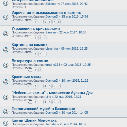
Последнее сообщение
Solomon
«
27 июн 2018, 00:42
Ответы:
1
Изречения и высказывания о камнях
Последнее сообщение
DiamonD
«
25 апр 2018, 15:54
Ответы:
70
1
5
6
7
8
…
Украшения с кристаллами
Последнее сообщение
Sansan
«
22 июн 2017, 10:58
Ответы:
24
1
2
3
Картины на камнях
Последнее сообщение
Lizochka
«
08 ноя 2016, 18:25
Ответы:
28
1
2
3
Литература о камне
Последнее сообщение
grodno373
«
02 фев 2016, 19:25
Ответы:
15
1
2
Красивые места
Последнее сообщение
DiamonD
«
10 июн 2015, 11:12
Ответы:
62
1
4
5
6
7
…
"Небесные камни" - магические бусины Дзи
Последнее сообщение
Line
«
22 мар 2015, 22:21
Ответы:
61
1
4
5
6
7
…
Геологический музей в Казахстане
Последнее сообщение
DiamonD
«
30 ноя 2014, 14:05
Камни Шапки Мономаха
Последнее сообщение
Tatosha
«
25 ноя 2014, 16:57