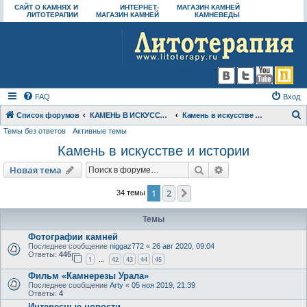
САЙТ О КАМНЯХ И
ИНТЕРНЕТ-
МАГАЗИН КАМНЕЙ
ЛИТОТЕРАПИИ
МАГАЗИН КАМНЕЙ
КАМНЕВЕДЫ
FAQ
Вход
Список форумов
КАМЕНЬ В ИСКУССТВЕ И ИСТОРИИ
Камень в искусстве и истории
Темы без ответов
Активные темы
о
Камень в искусстве и истории
и
с
Поиск
Расширенный пои
Новая тема
к
1
2
След.
34 темы
Темы
Фотографии камней
Последнее сообщение
niggaz772
«
26 авг 2020, 09:04
Ответы:
445
1
42
43
44
45
…
Фильм «Камнерезы Урала»
Последнее сообщение
Arty
«
05 ноя 2019, 21:39
Ответы:
4
Интересные новости....