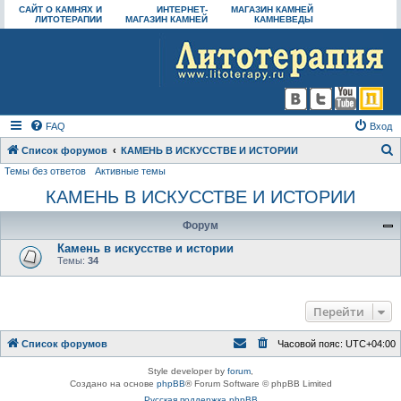
САЙТ О КАМНЯХ И
ИНТЕРНЕТ-
МАГАЗИН КАМНЕЙ
ЛИТОТЕРАПИИ
МАГАЗИН КАМНЕЙ
КАМНЕВЕДЫ
FAQ
Вход
Список форумов
КАМЕНЬ В ИСКУССТВЕ И ИСТОРИИ
Темы без ответов
Активные темы
о
КАМЕНЬ В ИСКУССТВЕ И ИСТОРИИ
и
с
Форум
к
Камень в искусстве и истории
Темы:
34
Перейти
Список форумов
Часовой пояс:
UTC+04:00
Style developer by
forum
,
Создано на основе
phpBB
® Forum Software © phpBB Limited
Русская поддержка phpBB