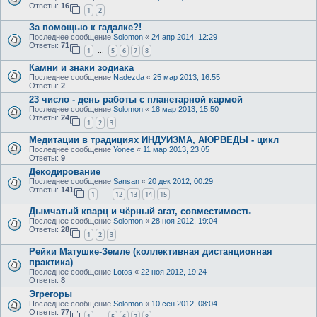
Ответы:
16
1
2
За помощью к гадалке?!
Последнее сообщение
Solomon
«
24 апр 2014, 12:29
Ответы:
71
1
5
6
7
8
…
Камни и знаки зодиака
Последнее сообщение
Nadezda
«
25 мар 2013, 16:55
Ответы:
2
23 число - день работы с планетарной кармой
Последнее сообщение
Solomon
«
18 мар 2013, 15:50
Ответы:
24
1
2
3
Медитации в традициях ИНДУИЗМА, АЮРВЕДЫ - цикл
Последнее сообщение
Yonee
«
11 мар 2013, 23:05
Ответы:
9
Декодирование
Последнее сообщение
Sansan
«
20 дек 2012, 00:29
Ответы:
141
1
12
13
14
15
…
Дымчатый кварц и чёрный агат, совместимость
Последнее сообщение
Solomon
«
28 ноя 2012, 19:04
Ответы:
28
1
2
3
Рейки Матушке-Земле (коллективная дистанционная
практика)
Последнее сообщение
Lotos
«
22 ноя 2012, 19:24
Ответы:
8
Эгрегоры
Последнее сообщение
Solomon
«
10 сен 2012, 08:04
Ответы:
77
1
5
6
7
8