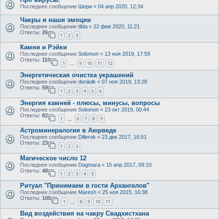
Последнее сообщение
Шери
«
04 апр 2020, 12:34
Чакры и наши эмоции
Последнее сообщение
tilda
«
22 фев 2020, 11:21
Ответы:
26
1
2
3
Камни и Рэйки
Последнее сообщение
Solomon
«
13 ноя 2019, 17:59
Ответы:
110
1
9
10
11
12
…
Энергетическая очистка украшений
Последнее сообщение
deniiolk
«
07 ноя 2019, 13:28
Ответы:
59
1
2
3
4
5
6
Энергия камней - плюсы, минусы, вопросы
Последнее сообщение
Solomon
«
23 окт 2019, 00:44
Ответы:
82
1
6
7
8
9
…
Астроминералогия в Аюрведе
Последнее сообщение
Dillerok
«
23 дек 2017, 16:51
Ответы:
23
1
2
3
Магическое число 12
Последнее сообщение
Dagmara
«
15 апр 2017, 09:10
Ответы:
48
1
2
3
4
5
Ритуал "Принимаем в гости Архангелов"
Последнее сообщение
Maresh
«
25 ноя 2015, 16:38
Ответы:
105
1
8
9
10
11
…
Вид воздействия на чакру Свадхистхана