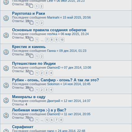
Последнее сообщение
Line
«
06 июл 2015, 16:23
Ответы:
11
1
2
Раухтопаз и Раки
Последнее сообщение
Marinahi
«
15 май 2015, 20:56
Ответы:
19
1
2
Основные правила создания оберегов
Последнее сообщение
reshka
«
06 мар 2015, 15:24
Ответы:
93
1
7
8
9
10
…
Крестик и камень
Последнее сообщение
Ганна
«
09 дек 2014, 01:23
Ответы:
15
1
2
Путешествие по Индии
Последнее сообщение
DiamonD
«
07 дек 2014, 13:08
Ответы:
32
1
2
3
4
Рубин - огонь, Сапфир - огонь? А так ли это?
Последнее сообщение
Solomon
«
14 ноя 2014, 10:45
Ответы:
39
1
2
3
4
Минералы в саду
Последнее сообщение
Дмитрий
«
12 окт 2014, 14:37
Ответы:
4
Любимая мантра :-) а у Вас?
Последнее сообщение
DiamonD
«
11 окт 2014, 20:05
Ответы:
70
1
5
6
7
8
…
Серафинит
Последнее сообщение
nano
«
24 апр 2014, 22:48