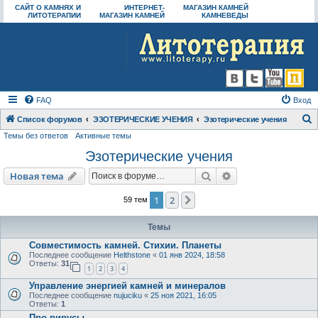
САЙТ О КАМНЯХ И
ИНТЕРНЕТ-
МАГАЗИН КАМНЕЙ
ЛИТОТЕРАПИИ
МАГАЗИН КАМНЕЙ
КАМНЕВЕДЫ
FAQ
Вход
Список форумов
ЭЗОТЕРИЧЕСКИЕ УЧЕНИЯ
Эзотерические учения
Темы без ответов
Активные темы
о
Эзотерические учения
и
с
Поиск
Расширенный пои
Новая тема
к
1
2
След.
59 тем
Темы
Совместимость камней. Стихии. Планеты
Последнее сообщение
Helthstone
«
01 янв 2024, 18:58
Ответы:
31
1
2
3
4
Управление энергией камней и минералов
Последнее сообщение
nujuciku
«
25 ноя 2021, 16:05
Ответы:
1
Про вирусы.