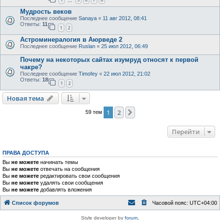
…
Мудрость веков
Последнее сообщение
Sanaya
«
11 авг 2012, 08:41
Ответы:
11
1
2
Астроминералогия в Аюрведе 2
Последнее сообщение
Ruslan
«
25 июл 2012, 06:49
Почему на некоторых сайтах изумруд относят к первой
чакре?
Последнее сообщение
Timofey
«
22 июл 2012, 21:02
Ответы:
18
1
2
Новая тема
1
2
След.
59 тем
Перейти
ПРАВА ДОСТУПА
Вы
не можете
начинать темы
Вы
не можете
отвечать на сообщения
Вы
не можете
редактировать свои сообщения
Вы
не можете
удалять свои сообщения
Вы
не можете
добавлять вложения
Список форумов
Часовой пояс:
UTC+04:00
Style developer by
forum
,