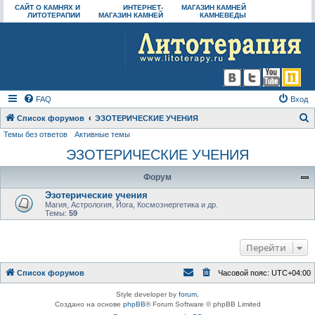
САЙТ О КАМНЯХ И
ИНТЕРНЕТ-
МАГАЗИН КАМНЕЙ
ЛИТОТЕРАПИИ
МАГАЗИН КАМНЕЙ
КАМНЕВЕДЫ
FAQ
Вход
Список форумов
ЭЗОТЕРИЧЕСКИЕ УЧЕНИЯ
Темы без ответов
Активные темы
о
ЭЗОТЕРИЧЕСКИЕ УЧЕНИЯ
и
с
Форум
к
Эзотерические учения
Магия, Астрология, Йога, Космоэнергетика и др.
Темы:
59
Перейти
Список форумов
Часовой пояс:
UTC+04:00
Style developer by
forum
,
Создано на основе
phpBB
® Forum Software © phpBB Limited