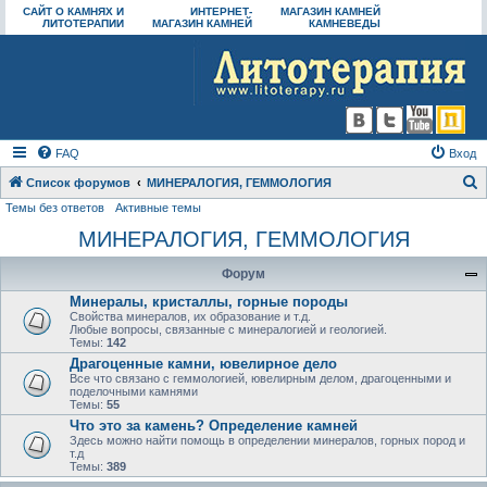
САЙТ О КАМНЯХ И
ИНТЕРНЕТ-
МАГАЗИН КАМНЕЙ
ЛИТОТЕРАПИИ
МАГАЗИН КАМНЕЙ
КАМНЕВЕДЫ
FAQ
Вход
Список форумов
МИНЕРАЛОГИЯ, ГЕММОЛОГИЯ
Темы без ответов
Активные темы
о
МИНЕРАЛОГИЯ, ГЕММОЛОГИЯ
и
с
Форум
к
Минералы, кристаллы, горные породы
Свойства минералов, их образование и т.д.
Любые вопросы, связанные с минералогией и геологией.
Темы:
142
Драгоценные камни, ювелирное дело
Все что связано с геммологией, ювелирным делом, драгоценными и
поделочными камнями
Темы:
55
Что это за камень? Определение камней
Здесь можно найти помощь в определении минералов, горных пород и
т.д
Темы:
389