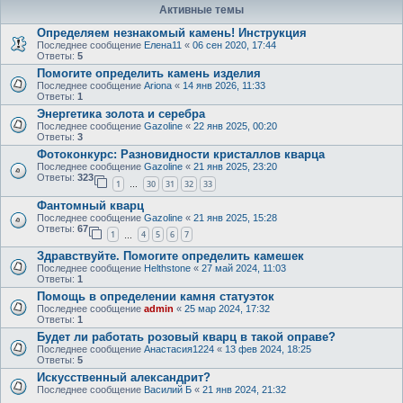
Активные темы
Определяем незнакомый камень! Инструкция
Последнее сообщение
Елена11
«
06 сен 2020, 17:44
Ответы:
5
Помогите определить камень изделия
Последнее сообщение
Ariona
«
14 янв 2026, 11:33
Ответы:
1
Энергетика золота и серебра
Последнее сообщение
Gazoline
«
22 янв 2025, 00:20
Ответы:
3
Фотоконкурс: Разновидности кристаллов кварца
Последнее сообщение
Gazoline
«
21 янв 2025, 23:20
Ответы:
323
1
30
31
32
33
…
Фантомный кварц
Последнее сообщение
Gazoline
«
21 янв 2025, 15:28
Ответы:
67
1
4
5
6
7
…
Здравствуйте. Помогите определить камешек
Последнее сообщение
Helthstone
«
27 май 2024, 11:03
Ответы:
1
Помощь в определении камня статуэток
Последнее сообщение
admin
«
25 мар 2024, 17:32
Ответы:
1
Будет ли работать розовый кварц в такой оправе?
Последнее сообщение
Анастасия1224
«
13 фев 2024, 18:25
Ответы:
5
Искусственный александрит?
Последнее сообщение
Василий Б
«
21 янв 2024, 21:32