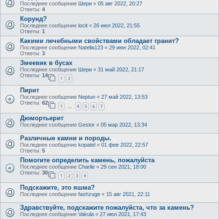
Последнее сообщение
Шери
«
05 авг 2022, 20:27
Ответы:
4
Корунд?
Последнее сообщение
locit
«
26 июл 2022, 21:55
Ответы:
1
Какими лечебными свойствами обладает гранит?
Последнее сообщение
Natella123
«
29 июн 2022, 02:41
Ответы:
3
Змеевик в бусах
Последнее сообщение
Шери
«
31 май 2022, 21:17
Ответы:
14
1
2
Пирит
Последнее сообщение
Neptun
«
27 май 2022, 13:53
Ответы:
62
1
4
5
6
7
…
Дюмортьерит
Последнее сообщение
Gestor
«
05 мар 2022, 13:34
Различные камни и породы.
Последнее сообщение
kopatel
«
01 фев 2022, 22:57
Ответы:
5
Помогите определить камень, пожалуйста
Последнее сообщение
Charlie
«
29 сен 2021, 18:00
Ответы:
30
1
2
3
4
Подскажите, это яшма?
Последнее сообщение
fashzuge
«
15 авг 2021, 22:11
Здравствуйте, подскажите пожалуйста, что за камень?
Последнее сообщение
Vakula
«
27 июл 2021, 17:43