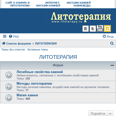
САЙТ О КАМНЯХ И
ИНТЕРНЕТ-
МАГАЗИН КАМНЕЙ
ЛИТОТЕРАПИИ
МАГАЗИН КАМНЕЙ
КАМНЕВЕДЫ
FAQ
Вход
Список форумов
ЛИТОТЕРАПИЯ
Темы без ответов
Активные темы
о
ЛИТОТЕРАПИЯ
и
с
Форум
к
Лечебные свойства камней
Любые вопросы, связанные с лечебными свойствами камней
Темы:
192
Методы литотерапии
Методы лечения камнями, воздействие камней на организм человека
Темы:
77
Магия камня
Темы:
468
Перейти