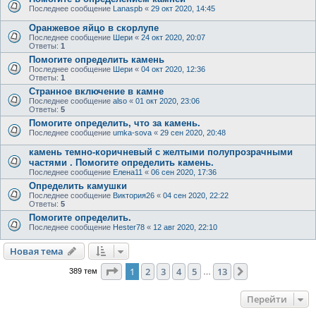
Последнее сообщение
Lanaspb
«
29 окт 2020, 14:45
Оранжевое яйцо в скорлупе
Последнее сообщение
Шери
«
24 окт 2020, 20:07
Ответы:
1
Помогите определить камень
Последнее сообщение
Шери
«
04 окт 2020, 12:36
Ответы:
1
Странное включение в камне
Последнее сообщение
also
«
01 окт 2020, 23:06
Ответы:
5
Помогите определить, что за камень.
Последнее сообщение
umka-sova
«
29 сен 2020, 20:48
камень темно-коричневый с желтыми полупрозрачными
частями . Помогите определить камень.
Последнее сообщение
Елена11
«
06 сен 2020, 17:36
Определить камушки
Последнее сообщение
Виктория26
«
04 сен 2020, 22:22
Ответы:
5
Помогите определить.
Последнее сообщение
Hester78
«
12 авг 2020, 22:10
Новая тема
Страница
1
из
13
1
2
3
4
5
13
След.
389 тем
…
Перейти