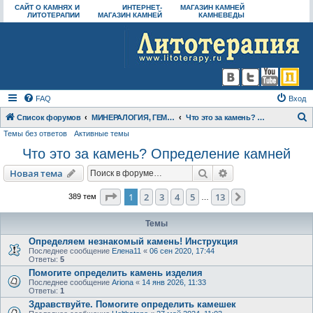
САЙТ О КАМНЯХ И
ИНТЕРНЕТ-
МАГАЗИН КАМНЕЙ
ЛИТОТЕРАПИИ
МАГАЗИН КАМНЕЙ
КАМНЕВЕДЫ
FAQ
Вход
Список форумов
МИНЕРАЛОГИЯ, ГЕММОЛОГИЯ
Что это за камень? Определение камней
Темы без ответов
Активные темы
о
Что это за камень? Определение камней
и
с
Поиск
Расширенный пои
Новая тема
к
Страница
1
из
13
1
2
3
4
5
13
След.
389 тем
…
Темы
Определяем незнакомый камень! Инструкция
Последнее сообщение
Елена11
«
06 сен 2020, 17:44
Ответы:
5
Помогите определить камень изделия
Последнее сообщение
Ariona
«
14 янв 2026, 11:33
Ответы:
1
Здравствуйте. Помогите определить камешек