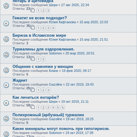
Янтарь и щитовидка
Последнее сообщение
Шери
«
27 авг 2020, 22:34
Ответы:
23
1
2
3
Гематит не всем подходит?
Последнее сообщение
Юлия Кафтанова
«
15 апр 2020, 22:03
Ответы:
35
1
2
3
4
Бирюза в Исламском мире
Последнее сообщение
Юлия Кафтанова
«
15 апр 2020, 21:51
Ответы:
3
Турмалины для оздоровления.
Последнее сообщение
Solomon
«
20 мар 2020, 20:51
Ответы:
13
1
2
Общение с камнями у женщин
Последнее сообщение
Бланк
«
19 фев 2020, 09:17
Ответы:
5
Жадеит
Последнее сообщение
Gazoline
«
22 окт 2019, 19:43
Ответы:
25
1
2
3
Как лечиться янтарём?
Последнее сообщение
Шери
«
19 окт 2019, 21:11
Ответы:
59
1
2
3
4
5
6
Полихромный (арбузный) турмалин
Последнее сообщение
Gazoline
«
19 окт 2019, 18:25
Ответы:
5
Какие минералы могут помочь при гипотириозе.
Последнее сообщение
Solomon
«
19 окт 2019, 17:39
Ответы:
13