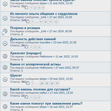
Последнее сообщение
Шери
«
11 янв 2025, 13:18
Ответы:
33
1
2
3
4
Из личного опыта общения с сердоликом
Последнее сообщение
_tchk
«
27 окт 2024, 13:28
Ответы:
114
1
9
10
11
12
…
Псориаз и розацеа
Последнее сообщение
_tchk
«
27 окт 2024, 00:36
Ответы:
2
Дальность действия камней
Последнее сообщение
Gazoline
«
13 ноя 2023, 21:30
Ответы:
26
1
2
3
Хризолит (перидот)
Последнее сообщение
Helthstone
«
11 авг 2022, 10:29
Ответы:
5
Камни от аллергической астмы
Последнее сообщение
Helthstone
«
27 июл 2022, 00:37
Ответы:
1
Шунгит
Последнее сообщение
Шери
«
29 янв 2022, 10:03
Ответы:
361
1
34
35
36
37
…
Какой камень полезен для суставов?
Последнее сообщение
nafisa
«
17 ноя 2021, 13:16
Ответы:
22
1
2
3
Какие камни помогут при заживлении раны?
Последнее сообщение
Шери
«
16 ноя 2021, 21:37
Ответы:
4