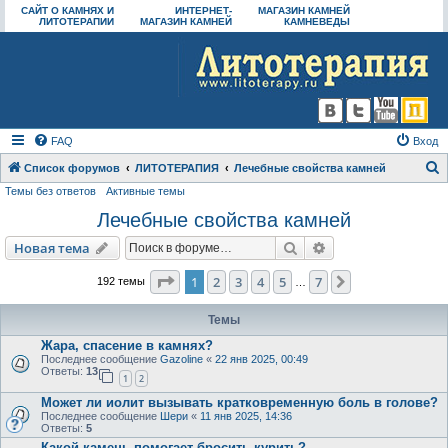
САЙТ О КАМНЯХ И
ИНТЕРНЕТ-
МАГАЗИН КАМНЕЙ
ЛИТОТЕРАПИИ
МАГАЗИН КАМНЕЙ
КАМНЕВЕДЫ
FAQ
Вход
Список форумов
ЛИТОТЕРАПИЯ
Лечебные свойства камней
Темы без ответов
Активные темы
о
Лечебные свойства камней
и
с
Поиск
Расширенный пои
Новая тема
к
Страница
1
из
7
1
2
3
4
5
7
След.
192 темы
…
Темы
Жара, спасение в камнях?
Последнее сообщение
Gazoline
«
22 янв 2025, 00:49
Ответы:
13
1
2
Может ли иолит вызывать кратковременную боль в голове?
Последнее сообщение
Шери
«
11 янв 2025, 14:36
Ответы:
5
Какой камень помогает бросить курить?