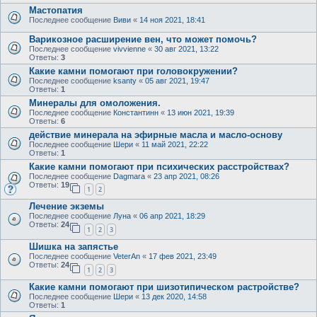
Мастопатия
Последнее сообщение
Виви
«
14 ноя 2021, 18:41
Варикозное расширение вен, что может помочь?
Последнее сообщение
vivvienne
«
30 авг 2021, 13:22
Ответы:
3
Какие камни помогают при головокружении?
Последнее сообщение
ksanty
«
05 авг 2021, 19:47
Ответы:
1
Минералы для омоложения.
Последнее сообщение
Константинн
«
13 июн 2021, 19:39
Ответы:
6
действие минерала на эфирные масла и масло-основу
Последнее сообщение
Шери
«
11 май 2021, 22:22
Ответы:
1
Какие камни помогают при психических расстройствах?
Последнее сообщение
Dagmara
«
23 апр 2021, 08:26
Ответы:
19
1
2
Лечение экземы
Последнее сообщение
Луна
«
06 апр 2021, 18:29
Ответы:
24
1
2
3
Шишка на запястье
Последнее сообщение
VeterAn
«
17 фев 2021, 23:49
Ответы:
24
1
2
3
Какие камни помогают при шизотипическом растройстве?
Последнее сообщение
Шери
«
13 дек 2020, 14:58
Ответы:
1