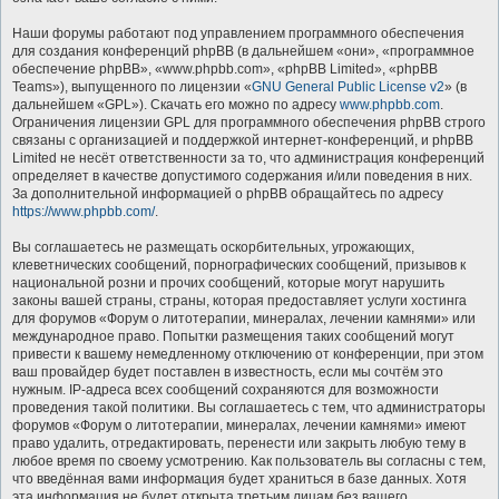
Наши форумы работают под управлением программного обеспечения
для создания конференций phpBB (в дальнейшем «они», «программное
обеспечение phpBB», «www.phpbb.com», «phpBB Limited», «phpBB
Teams»), выпущенного по лицензии «
GNU General Public License v2
» (в
дальнейшем «GPL»). Скачать его можно по адресу
www.phpbb.com
.
Ограничения лицензии GPL для программного обеспечения phpBB строго
связаны с организацией и поддержкой интернет-конференций, и phpBB
Limited не несёт ответственности за то, что администрация конференций
определяет в качестве допустимого содержания и/или поведения в них.
За дополнительной информацией о phpBB обращайтесь по адресу
https://www.phpbb.com/
.
Вы соглашаетесь не размещать оскорбительных, угрожающих,
клеветнических сообщений, порнографических сообщений, призывов к
национальной розни и прочих сообщений, которые могут нарушить
законы вашей страны, страны, которая предоставляет услуги хостинга
для форумов «Форум о литотерапии, минералах, лечении камнями» или
международное право. Попытки размещения таких сообщений могут
привести к вашему немедленному отключению от конференции, при этом
ваш провайдер будет поставлен в известность, если мы сочтём это
нужным. IP-адреса всех сообщений сохраняются для возможности
проведения такой политики. Вы соглашаетесь с тем, что администраторы
форумов «Форум о литотерапии, минералах, лечении камнями» имеют
право удалить, отредактировать, перенести или закрыть любую тему в
любое время по своему усмотрению. Как пользователь вы согласны с тем,
что введённая вами информация будет храниться в базе данных. Хотя
эта информация не будет открыта третьим лицам без вашего