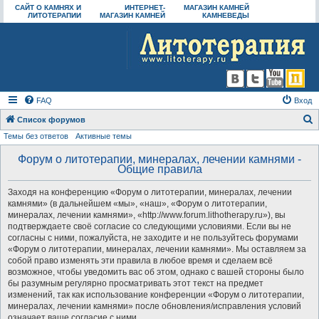
САЙТ О КАМНЯХ И
ИНТЕРНЕТ-
МАГАЗИН КАМНЕЙ
ЛИТОТЕРАПИИ
МАГАЗИН КАМНЕЙ
КАМНЕВЕДЫ
FAQ
Вход
Список форумов
Темы без ответов
Активные темы
о
и
Форум о литотерапии, минералах, лечении камнями -
Общие правила
с
к
Заходя на конференцию «Форум о литотерапии, минералах, лечении
камнями» (в дальнейшем «мы», «наш», «Форум о литотерапии,
минералах, лечении камнями», «http://www.forum.lithotherapy.ru»), вы
подтверждаете своё согласие со следующими условиями. Если вы не
согласны с ними, пожалуйста, не заходите и не пользуйтесь форумами
«Форум о литотерапии, минералах, лечении камнями». Мы оставляем за
собой право изменять эти правила в любое время и сделаем всё
возможное, чтобы уведомить вас об этом, однако с вашей стороны было
бы разумным регулярно просматривать этот текст на предмет
изменений, так как использование конференции «Форум о литотерапии,
минералах, лечении камнями» после обновления/исправления условий
означает ваше согласие с ними.