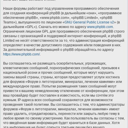
Наши форумы работают под управлением программного обеспечения
для создания конференций phpBB (в дальнейшем «они», «программное
обеспечение phpBB», «www.phpbb.com», «phpBB Limited», «phpBB
Teams»), выпущенного по лицензии «
GNU General Public License v2
» (в
дальнейшем «GPL»). Скачать его можно по адресу
www.phpbb.com
.
Ограничения лицензии GPL для программного обеспечения phpBB строго
связаны с организацией и поддержкой интернет-конференций, и phpBB
Limited не несёт ответственности за то, что администрация конференций
определяет в качестве допустимого содержания и/или поведения в них.
За дополнительной информацией о phpBB обращайтесь по адресу
https://www.phpbb.com/
.
Вы соглашаетесь не размещать оскорбительных, угрожающих,
клеветнических сообщений, порнографических сообщений, призывов к
национальной розни и прочих сообщений, которые могут нарушить
законы вашей страны, страны, которая предоставляет услуги хостинга
для форумов «Форум о литотерапии, минералах, лечении камнями» или
международное право. Попытки размещения таких сообщений могут
привести к вашему немедленному отключению от конференции, при этом
ваш провайдер будет поставлен в известность, если мы сочтём это
нужным. IP-адреса всех сообщений сохраняются для возможности
проведения такой политики. Вы соглашаетесь с тем, что администраторы
форумов «Форум о литотерапии, минералах, лечении камнями» имеют
право удалить, отредактировать, перенести или закрыть любую тему в
любое время по своему усмотрению. Как пользователь вы согласны с тем,
что введённая вами информация будет храниться в базе данных. Хотя
эта информация не будет открыта третьим лицам без вашего