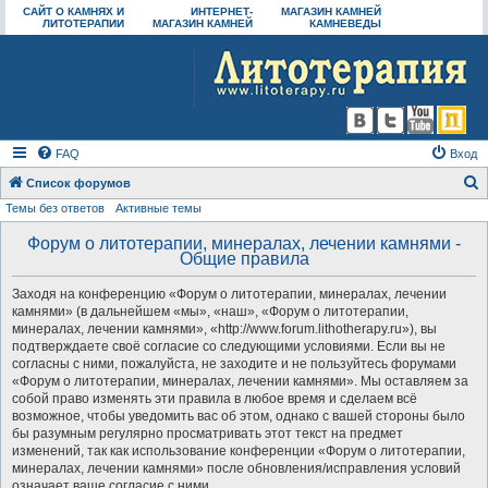
САЙТ О КАМНЯХ И
ИНТЕРНЕТ-
МАГАЗИН КАМНЕЙ
ЛИТОТЕРАПИИ
МАГАЗИН КАМНЕЙ
КАМНЕВЕДЫ
FAQ
Вход
Список форумов
Темы без ответов
Активные темы
о
и
Форум о литотерапии, минералах, лечении камнями -
Общие правила
с
к
Заходя на конференцию «Форум о литотерапии, минералах, лечении
камнями» (в дальнейшем «мы», «наш», «Форум о литотерапии,
минералах, лечении камнями», «http://www.forum.lithotherapy.ru»), вы
подтверждаете своё согласие со следующими условиями. Если вы не
согласны с ними, пожалуйста, не заходите и не пользуйтесь форумами
«Форум о литотерапии, минералах, лечении камнями». Мы оставляем за
собой право изменять эти правила в любое время и сделаем всё
возможное, чтобы уведомить вас об этом, однако с вашей стороны было
бы разумным регулярно просматривать этот текст на предмет
изменений, так как использование конференции «Форум о литотерапии,
минералах, лечении камнями» после обновления/исправления условий
означает ваше согласие с ними.