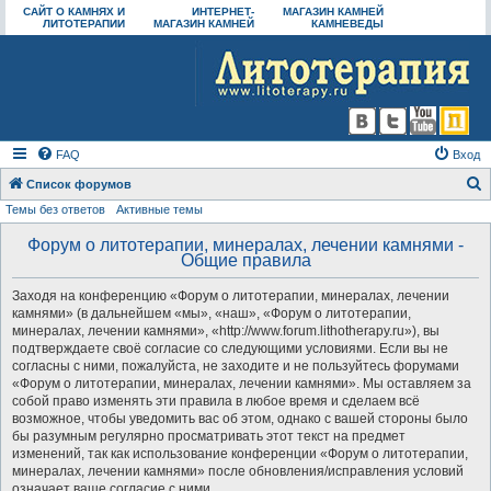
САЙТ О КАМНЯХ И
ИНТЕРНЕТ-
МАГАЗИН КАМНЕЙ
ЛИТОТЕРАПИИ
МАГАЗИН КАМНЕЙ
КАМНЕВЕДЫ
FAQ
Вход
Список форумов
Темы без ответов
Активные темы
о
и
Форум о литотерапии, минералах, лечении камнями -
Общие правила
с
к
Заходя на конференцию «Форум о литотерапии, минералах, лечении
камнями» (в дальнейшем «мы», «наш», «Форум о литотерапии,
минералах, лечении камнями», «http://www.forum.lithotherapy.ru»), вы
подтверждаете своё согласие со следующими условиями. Если вы не
согласны с ними, пожалуйста, не заходите и не пользуйтесь форумами
«Форум о литотерапии, минералах, лечении камнями». Мы оставляем за
собой право изменять эти правила в любое время и сделаем всё
возможное, чтобы уведомить вас об этом, однако с вашей стороны было
бы разумным регулярно просматривать этот текст на предмет
изменений, так как использование конференции «Форум о литотерапии,
минералах, лечении камнями» после обновления/исправления условий
означает ваше согласие с ними.