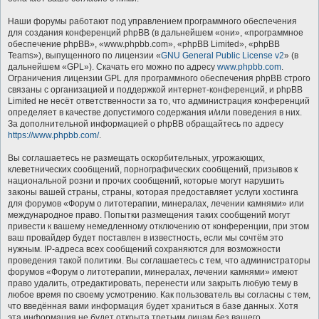
Наши форумы работают под управлением программного обеспечения
для создания конференций phpBB (в дальнейшем «они», «программное
обеспечение phpBB», «www.phpbb.com», «phpBB Limited», «phpBB
Teams»), выпущенного по лицензии «
GNU General Public License v2
» (в
дальнейшем «GPL»). Скачать его можно по адресу
www.phpbb.com
.
Ограничения лицензии GPL для программного обеспечения phpBB строго
связаны с организацией и поддержкой интернет-конференций, и phpBB
Limited не несёт ответственности за то, что администрация конференций
определяет в качестве допустимого содержания и/или поведения в них.
За дополнительной информацией о phpBB обращайтесь по адресу
https://www.phpbb.com/
.
Вы соглашаетесь не размещать оскорбительных, угрожающих,
клеветнических сообщений, порнографических сообщений, призывов к
национальной розни и прочих сообщений, которые могут нарушить
законы вашей страны, страны, которая предоставляет услуги хостинга
для форумов «Форум о литотерапии, минералах, лечении камнями» или
международное право. Попытки размещения таких сообщений могут
привести к вашему немедленному отключению от конференции, при этом
ваш провайдер будет поставлен в известность, если мы сочтём это
нужным. IP-адреса всех сообщений сохраняются для возможности
проведения такой политики. Вы соглашаетесь с тем, что администраторы
форумов «Форум о литотерапии, минералах, лечении камнями» имеют
право удалить, отредактировать, перенести или закрыть любую тему в
любое время по своему усмотрению. Как пользователь вы согласны с тем,
что введённая вами информация будет храниться в базе данных. Хотя
эта информация не будет открыта третьим лицам без вашего