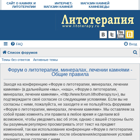
САЙТ О КАМНЯХ И
ИНТЕРНЕТ-
МАГАЗИН КАМНЕЙ
ЛИТОТЕРАПИИ
МАГАЗИН КАМНЕЙ
КАМНЕВЕДЫ
FAQ
Вход
Список форумов
Темы без ответов
Активные темы
о
и
Форум о литотерапии, минералах, лечении камнями -
Общие правила
с
к
Заходя на конференцию «Форум о литотерапии, минералах, лечении
камнями» (в дальнейшем «мы», «наш», «Форум о литотерапии,
минералах, лечении камнями», «http://www.forum.lithotherapy.ru»), вы
подтверждаете своё согласие со следующими условиями. Если вы не
согласны с ними, пожалуйста, не заходите и не пользуйтесь форумами
«Форум о литотерапии, минералах, лечении камнями». Мы оставляем за
собой право изменять эти правила в любое время и сделаем всё
возможное, чтобы уведомить вас об этом, однако с вашей стороны было
бы разумным регулярно просматривать этот текст на предмет
изменений, так как использование конференции «Форум о литотерапии,
минералах, лечении камнями» после обновления/исправления условий
означает ваше согласие с ними.