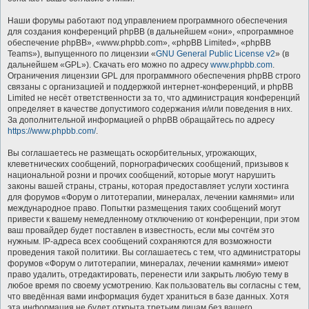
Наши форумы работают под управлением программного обеспечения
для создания конференций phpBB (в дальнейшем «они», «программное
обеспечение phpBB», «www.phpbb.com», «phpBB Limited», «phpBB
Teams»), выпущенного по лицензии «
GNU General Public License v2
» (в
дальнейшем «GPL»). Скачать его можно по адресу
www.phpbb.com
.
Ограничения лицензии GPL для программного обеспечения phpBB строго
связаны с организацией и поддержкой интернет-конференций, и phpBB
Limited не несёт ответственности за то, что администрация конференций
определяет в качестве допустимого содержания и/или поведения в них.
За дополнительной информацией о phpBB обращайтесь по адресу
https://www.phpbb.com/
.
Вы соглашаетесь не размещать оскорбительных, угрожающих,
клеветнических сообщений, порнографических сообщений, призывов к
национальной розни и прочих сообщений, которые могут нарушить
законы вашей страны, страны, которая предоставляет услуги хостинга
для форумов «Форум о литотерапии, минералах, лечении камнями» или
международное право. Попытки размещения таких сообщений могут
привести к вашему немедленному отключению от конференции, при этом
ваш провайдер будет поставлен в известность, если мы сочтём это
нужным. IP-адреса всех сообщений сохраняются для возможности
проведения такой политики. Вы соглашаетесь с тем, что администраторы
форумов «Форум о литотерапии, минералах, лечении камнями» имеют
право удалить, отредактировать, перенести или закрыть любую тему в
любое время по своему усмотрению. Как пользователь вы согласны с тем,
что введённая вами информация будет храниться в базе данных. Хотя
эта информация не будет открыта третьим лицам без вашего