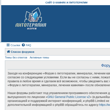
САЙТ О КАМНЯХ И ЛИТОТЕРАПИИ
Ссылки
FAQ
Список форумов
Темы без ответов
Активные темы
Фору
Заходя на конференцию «Форум о литотерапии, минералах, лечении камн
согласие со следующими условиями. Если вы не согласны с ними, пожал
правила в любое время и сделаем всё возможное, чтобы уведомить вас 
«Форум о литотерапии, минералах, лечении камнями» после обновления
Наши форумы работают под управлением программного обеспечения дл
выпущенного по лицензии «
GNU General Public License v2
» (в дальнейш
организацией и поддержкой интернет-конференций, и phpBB Limited не 
дополнительной информацией о phpBB обращайтесь по адресу
https:/