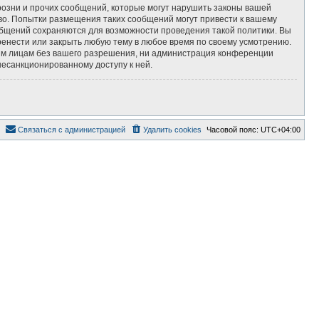
озни и прочих сообщений, которые могут нарушить законы вашей
во. Попытки размещения таких сообщений могут привести к вашему
ообщений сохраняются для возможности проведения такой политики. Вы
ренести или закрыть любую тему в любое время по своему усмотрению.
тьим лицам без вашего разрешения, ни администрация конференции
несанкционированному доступу к ней.
Связаться с администрацией
Удалить cookies
Часовой пояс:
UTC+04:00