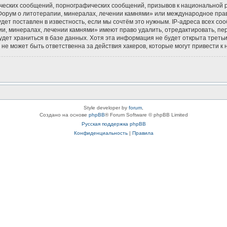
ческих сообщений, порнографических сообщений, призывов к национальной р
«Форум о литотерапии, минералах, лечении камнями» или международное пра
ет поставлен в известность, если мы сочтём это нужным. IP-адреса всех с
и, минералах, лечении камнями» имеют право удалить, отредактировать, пе
будет храниться в базе данных. Хотя эта информация не будет открыта тре
не может быть ответственна за действия хакеров, которые могут привести к 
Style developer by
forum
,
Создано на основе
phpBB
® Forum Software © phpBB Limited
Русская поддержка phpBB
Конфиденциальность
|
Правила