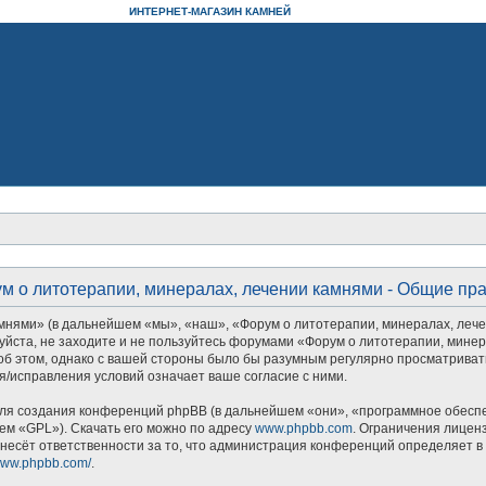
ИНТЕРНЕТ-МАГАЗИН КАМНЕЙ
м о литотерапии, минералах, лечении камнями - Общие пр
ями» (в дальнейшем «мы», «наш», «Форум о литотерапии, минералах, лечении 
уйста, не заходите и не пользуйтесь форумами «Форум о литотерапии, минер
об этом, однако с вашей стороны было бы разумным регулярно просматривать
/исправления условий означает ваше согласие с ними.
я создания конференций phpBB (в дальнейшем «они», «программное обеспеч
ем «GPL»). Скачать его можно по адресу
www.phpbb.com
. Ограничения лицен
несёт ответственности за то, что администрация конференций определяет в 
/www.phpbb.com/
.