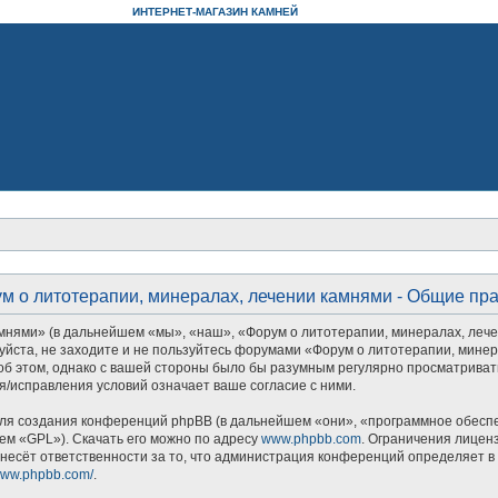
ИНТЕРНЕТ-МАГАЗИН КАМНЕЙ
м о литотерапии, минералах, лечении камнями - Общие пр
ями» (в дальнейшем «мы», «наш», «Форум о литотерапии, минералах, лечении 
уйста, не заходите и не пользуйтесь форумами «Форум о литотерапии, минер
об этом, однако с вашей стороны было бы разумным регулярно просматривать
/исправления условий означает ваше согласие с ними.
я создания конференций phpBB (в дальнейшем «они», «программное обеспеч
ем «GPL»). Скачать его можно по адресу
www.phpbb.com
. Ограничения лицен
несёт ответственности за то, что администрация конференций определяет в 
/www.phpbb.com/
.