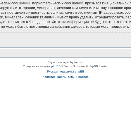
ческих сообщений, порнографических сообщений, призывов к национальной р
«Форум о литотерапии, минералах, лечении камнями» или международное пра
ет поставлен в известность, если мы сочтём это нужным. IP-адреса всех с
и, минералах, лечении камнями» имеют право удалить, отредактировать, пе
будет храниться в базе данных. Хотя эта информация не будет открыта тре
не может быть ответственна за действия хакеров, которые могут привести к 
Style developer by
forum
,
Создано на основе
phpBB
® Forum Software © phpBB Limited
Русская поддержка phpBB
Конфиденциальность
|
Правила