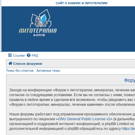
САЙТ О КАМНЯХ И ЛИТОТЕРАПИИ
Ссылки
FAQ
Список форумов
Темы без ответов
Активные темы
Фору
Заходя на конференцию «Форум о литотерапии, минералах, лечении камн
согласие со следующими условиями. Если вы не согласны с ними, пожал
правила в любое время и сделаем всё возможное, чтобы уведомить вас 
«Форум о литотерапии, минералах, лечении камнями» после обновления
Наши форумы работают под управлением программного обеспечения дл
выпущенного по лицензии «
GNU General Public License v2
» (в дальнейш
организацией и поддержкой интернет-конференций, и phpBB Limited не 
дополнительной информацией о phpBB обращайтесь по адресу
https:/