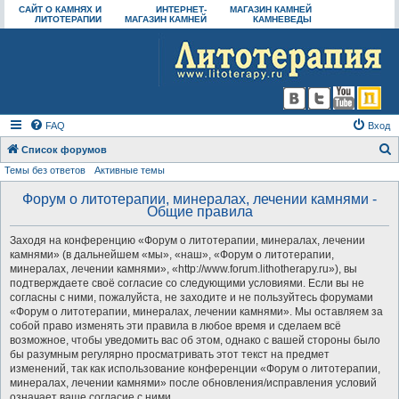
САЙТ О КАМНЯХ И
ИНТЕРНЕТ-
МАГАЗИН КАМНЕЙ
ЛИТОТЕРАПИИ
МАГАЗИН КАМНЕЙ
КАМНЕВЕДЫ
FAQ
Вход
Список форумов
Темы без ответов
Активные темы
о
и
Форум о литотерапии, минералах, лечении камнями -
Общие правила
с
к
Заходя на конференцию «Форум о литотерапии, минералах, лечении
камнями» (в дальнейшем «мы», «наш», «Форум о литотерапии,
минералах, лечении камнями», «http://www.forum.lithotherapy.ru»), вы
подтверждаете своё согласие со следующими условиями. Если вы не
согласны с ними, пожалуйста, не заходите и не пользуйтесь форумами
«Форум о литотерапии, минералах, лечении камнями». Мы оставляем за
собой право изменять эти правила в любое время и сделаем всё
возможное, чтобы уведомить вас об этом, однако с вашей стороны было
бы разумным регулярно просматривать этот текст на предмет
изменений, так как использование конференции «Форум о литотерапии,
минералах, лечении камнями» после обновления/исправления условий
означает ваше согласие с ними.