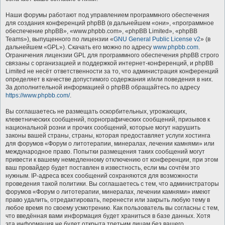
Наши форумы работают под управлением программного обеспечения
для создания конференций phpBB (в дальнейшем «они», «программное
обеспечение phpBB», «www.phpbb.com», «phpBB Limited», «phpBB
Teams»), выпущенного по лицензии «
GNU General Public License v2
» (в
дальнейшем «GPL»). Скачать его можно по адресу
www.phpbb.com
.
Ограничения лицензии GPL для программного обеспечения phpBB строго
связаны с организацией и поддержкой интернет-конференций, и phpBB
Limited не несёт ответственности за то, что администрация конференций
определяет в качестве допустимого содержания и/или поведения в них.
За дополнительной информацией о phpBB обращайтесь по адресу
https://www.phpbb.com/
.
Вы соглашаетесь не размещать оскорбительных, угрожающих,
клеветнических сообщений, порнографических сообщений, призывов к
национальной розни и прочих сообщений, которые могут нарушить
законы вашей страны, страны, которая предоставляет услуги хостинга
для форумов «Форум о литотерапии, минералах, лечении камнями» или
международное право. Попытки размещения таких сообщений могут
привести к вашему немедленному отключению от конференции, при этом
ваш провайдер будет поставлен в известность, если мы сочтём это
нужным. IP-адреса всех сообщений сохраняются для возможности
проведения такой политики. Вы соглашаетесь с тем, что администраторы
форумов «Форум о литотерапии, минералах, лечении камнями» имеют
право удалить, отредактировать, перенести или закрыть любую тему в
любое время по своему усмотрению. Как пользователь вы согласны с тем,
что введённая вами информация будет храниться в базе данных. Хотя
эта информация не будет открыта третьим лицам без вашего