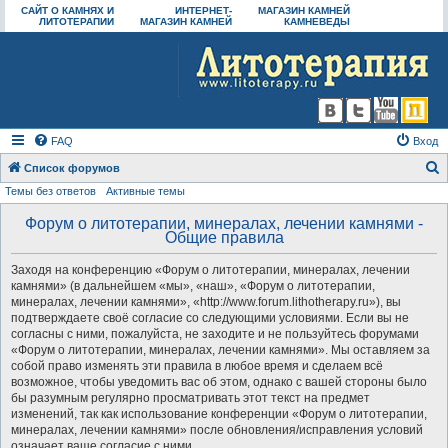
САЙТ О КАМНЯХ И
ИНТЕРНЕТ-
МАГАЗИН КАМНЕЙ
ЛИТОТЕРАПИИ
МАГАЗИН КАМНЕЙ
КАМНЕВЕДЫ
FAQ
Вход
Список форумов
Темы без ответов
Активные темы
о
и
Форум о литотерапии, минералах, лечении камнями -
Общие правила
с
к
Заходя на конференцию «Форум о литотерапии, минералах, лечении
камнями» (в дальнейшем «мы», «наш», «Форум о литотерапии,
минералах, лечении камнями», «http://www.forum.lithotherapy.ru»), вы
подтверждаете своё согласие со следующими условиями. Если вы не
согласны с ними, пожалуйста, не заходите и не пользуйтесь форумами
«Форум о литотерапии, минералах, лечении камнями». Мы оставляем за
собой право изменять эти правила в любое время и сделаем всё
возможное, чтобы уведомить вас об этом, однако с вашей стороны было
бы разумным регулярно просматривать этот текст на предмет
изменений, так как использование конференции «Форум о литотерапии,
минералах, лечении камнями» после обновления/исправления условий
означает ваше согласие с ними.