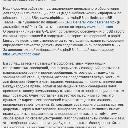
Наши форумы работают под управлением программного обеспечения
для создания конференций phpBB (в дальнейшем «они», «программное
обеспечение phpBB», «www.phpbb.com», «phpBB Limited», «phpBB
Teams»), выпущенного по лицензии «
GNU General Public License v2
» (в
дальнейшем «GPL»). Скачать его можно по адресу
www.phpbb.com
.
Ограничения лицензии GPL для программного обеспечения phpBB строго
связаны с организацией и поддержкой интернет-конференций, и phpBB
Limited не несёт ответственности за то, что администрация конференций
определяет в качестве допустимого содержания и/или поведения в них.
За дополнительной информацией о phpBB обращайтесь по адресу
https://www.phpbb.com/
.
Вы соглашаетесь не размещать оскорбительных, угрожающих,
клеветнических сообщений, порнографических сообщений, призывов к
национальной розни и прочих сообщений, которые могут нарушить
законы вашей страны, страны, которая предоставляет услуги хостинга
для форумов «Форум о литотерапии, минералах, лечении камнями» или
международное право. Попытки размещения таких сообщений могут
привести к вашему немедленному отключению от конференции, при этом
ваш провайдер будет поставлен в известность, если мы сочтём это
нужным. IP-адреса всех сообщений сохраняются для возможности
проведения такой политики. Вы соглашаетесь с тем, что администраторы
форумов «Форум о литотерапии, минералах, лечении камнями» имеют
право удалить, отредактировать, перенести или закрыть любую тему в
любое время по своему усмотрению. Как пользователь вы согласны с тем,
что введённая вами информация будет храниться в базе данных. Хотя
эта информация не будет открыта третьим лицам без вашего