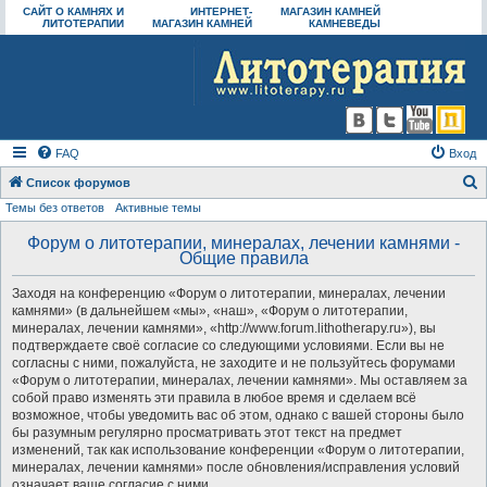
САЙТ О КАМНЯХ И
ИНТЕРНЕТ-
МАГАЗИН КАМНЕЙ
ЛИТОТЕРАПИИ
МАГАЗИН КАМНЕЙ
КАМНЕВЕДЫ
FAQ
Вход
Список форумов
Темы без ответов
Активные темы
о
и
Форум о литотерапии, минералах, лечении камнями -
Общие правила
с
к
Заходя на конференцию «Форум о литотерапии, минералах, лечении
камнями» (в дальнейшем «мы», «наш», «Форум о литотерапии,
минералах, лечении камнями», «http://www.forum.lithotherapy.ru»), вы
подтверждаете своё согласие со следующими условиями. Если вы не
согласны с ними, пожалуйста, не заходите и не пользуйтесь форумами
«Форум о литотерапии, минералах, лечении камнями». Мы оставляем за
собой право изменять эти правила в любое время и сделаем всё
возможное, чтобы уведомить вас об этом, однако с вашей стороны было
бы разумным регулярно просматривать этот текст на предмет
изменений, так как использование конференции «Форум о литотерапии,
минералах, лечении камнями» после обновления/исправления условий
означает ваше согласие с ними.