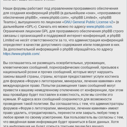
Наши форумы работают под управлением программного обеспечения
для создания конференций phpBB (в дальнейшем «они», «программное
обеспечение phpBB», «www.phpbb.com», «phpBB Limited», «phpBB
Teams»), выпущенного по лицензии «
GNU General Public License v2
» (в
дальнейшем «GPL»). Скачать его можно по адресу
www.phpbb.com
.
Ограничения лицензии GPL для программного обеспечения phpBB строго
связаны с организацией и поддержкой интернет-конференций, и phpBB
Limited не несёт ответственности за то, что администрация конференций
определяет в качестве допустимого содержания и/или поведения в них.
За дополнительной информацией о phpBB обращайтесь по адресу
https://www.phpbb.com/
.
Вы соглашаетесь не размещать оскорбительных, угрожающих,
клеветнических сообщений, порнографических сообщений, призывов к
национальной розни и прочих сообщений, которые могут нарушить
законы вашей страны, страны, которая предоставляет услуги хостинга
для форумов «Форум о литотерапии, минералах, лечении камнями» или
международное право. Попытки размещения таких сообщений могут
привести к вашему немедленному отключению от конференции, при этом
ваш провайдер будет поставлен в известность, если мы сочтём это
нужным. IP-адреса всех сообщений сохраняются для возможности
проведения такой политики. Вы соглашаетесь с тем, что администраторы
форумов «Форум о литотерапии, минералах, лечении камнями» имеют
право удалить, отредактировать, перенести или закрыть любую тему в
любое время по своему усмотрению. Как пользователь вы согласны с тем,
что введённая вами информация будет храниться в базе данных. Хотя
эта информация не будет открыта третьим лицам без вашего