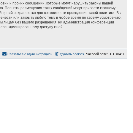
озни и прочих сообщений, которые могут нарушить законы вашей
во. Попытки размещения таких сообщений могут привести к вашему
ообщений сохраняются для возможности проведения такой политики. Вы
ренести или закрыть любую тему в любое время по своему усмотрению.
тьим лицам без вашего разрешения, ни администрация конференции
несанкционированному доступу к ней.
Связаться с администрацией
Удалить cookies
Часовой пояс:
UTC+04:00