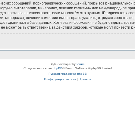
ческих сообщений, порнографических сообщений, призывов к национальной р
«Форум о литотерапии, минералах, лечении камнями» или международное пра
ет поставлен в известность, если мы сочтём это нужным. IP-адреса всех с
и, минералах, лечении камнями» имеют право удалить, отредактировать, пе
будет храниться в базе данных. Хотя эта информация не будет открыта тре
не может быть ответственна за действия хакеров, которые могут привести к 
Style developer by
forum
,
Создано на основе
phpBB
® Forum Software © phpBB Limited
Русская поддержка phpBB
Конфиденциальность
|
Правила