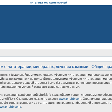
ИНТЕРНЕТ-МАГАЗИН КАМНЕЙ
м о литотерапии, минералах, лечении камнями - Общие пр
ями» (в дальнейшем «мы», «наш», «Форум о литотерапии, минералах, лечении 
уйста, не заходите и не пользуйтесь форумами «Форум о литотерапии, минер
об этом, однако с вашей стороны было бы разумным регулярно просматривать
/исправления условий означает ваше согласие с ними.
я создания конференций phpBB (в дальнейшем «они», «программное обеспеч
ем «GPL»). Скачать его можно по адресу
www.phpbb.com
. Ограничения лицен
несёт ответственности за то, что администрация конференций определяет в 
/www.phpbb.com/
.