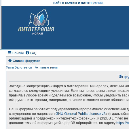
САЙТ О КАМНЯХ И ЛИТОТЕРАПИИ
Ссылки
FAQ
Список форумов
Темы без ответов
Активные темы
Фору
Заходя на конференцию «Форум о литотерапии, минералах, лечении камн
согласие со следующими условиями. Если вы не согласны с ними, пожал
правила в любое время и сделаем всё возможное, чтобы уведомить вас 
«Форум о литотерапии, минералах, лечении камнями» после обновления
Наши форумы работают под управлением программного обеспечения дл
выпущенного по лицензии «
GNU General Public License v2
» (в дальнейш
организацией и поддержкой интернет-конференций, и phpBB Limited не 
дополнительной информацией о phpBB обращайтесь по адресу
https:/