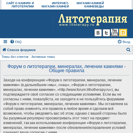
САЙТ О КАМНЯХ И
ИНТЕРНЕТ-
МАГАЗИН КАМНЕЙ
ЛИТОТЕРАПИИ
МАГАЗИН КАМНЕЙ
КАМНЕВЕДЫ
FAQ
Вход
Список форумов
Темы без ответов
Активные темы
о
и
Форум о литотерапии, минералах, лечении камнями -
Общие правила
с
к
Заходя на конференцию «Форум о литотерапии, минералах, лечении
камнями» (в дальнейшем «мы», «наш», «Форум о литотерапии,
минералах, лечении камнями», «http://www.forum.lithotherapy.ru»), вы
подтверждаете своё согласие со следующими условиями. Если вы не
согласны с ними, пожалуйста, не заходите и не пользуйтесь форумами
«Форум о литотерапии, минералах, лечении камнями». Мы оставляем за
собой право изменять эти правила в любое время и сделаем всё
возможное, чтобы уведомить вас об этом, однако с вашей стороны было
бы разумным регулярно просматривать этот текст на предмет
изменений, так как использование конференции «Форум о литотерапии,
минералах, лечении камнями» после обновления/исправления условий
означает ваше согласие с ними.