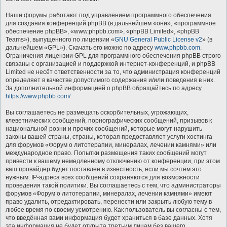
Наши форумы работают под управлением программного обеспечения
для создания конференций phpBB (в дальнейшем «они», «программное
обеспечение phpBB», «www.phpbb.com», «phpBB Limited», «phpBB
Teams»), выпущенного по лицензии «
GNU General Public License v2
» (в
дальнейшем «GPL»). Скачать его можно по адресу
www.phpbb.com
.
Ограничения лицензии GPL для программного обеспечения phpBB строго
связаны с организацией и поддержкой интернет-конференций, и phpBB
Limited не несёт ответственности за то, что администрация конференций
определяет в качестве допустимого содержания и/или поведения в них.
За дополнительной информацией о phpBB обращайтесь по адресу
https://www.phpbb.com/
.
Вы соглашаетесь не размещать оскорбительных, угрожающих,
клеветнических сообщений, порнографических сообщений, призывов к
национальной розни и прочих сообщений, которые могут нарушить
законы вашей страны, страны, которая предоставляет услуги хостинга
для форумов «Форум о литотерапии, минералах, лечении камнями» или
международное право. Попытки размещения таких сообщений могут
привести к вашему немедленному отключению от конференции, при этом
ваш провайдер будет поставлен в известность, если мы сочтём это
нужным. IP-адреса всех сообщений сохраняются для возможности
проведения такой политики. Вы соглашаетесь с тем, что администраторы
форумов «Форум о литотерапии, минералах, лечении камнями» имеют
право удалить, отредактировать, перенести или закрыть любую тему в
любое время по своему усмотрению. Как пользователь вы согласны с тем,
что введённая вами информация будет храниться в базе данных. Хотя
эта информация не будет открыта третьим лицам без вашего