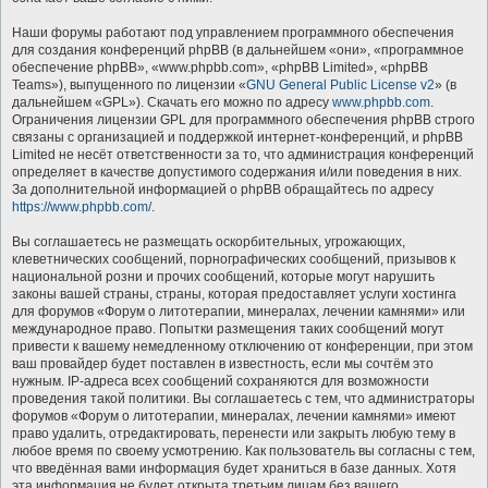
Наши форумы работают под управлением программного обеспечения
для создания конференций phpBB (в дальнейшем «они», «программное
обеспечение phpBB», «www.phpbb.com», «phpBB Limited», «phpBB
Teams»), выпущенного по лицензии «
GNU General Public License v2
» (в
дальнейшем «GPL»). Скачать его можно по адресу
www.phpbb.com
.
Ограничения лицензии GPL для программного обеспечения phpBB строго
связаны с организацией и поддержкой интернет-конференций, и phpBB
Limited не несёт ответственности за то, что администрация конференций
определяет в качестве допустимого содержания и/или поведения в них.
За дополнительной информацией о phpBB обращайтесь по адресу
https://www.phpbb.com/
.
Вы соглашаетесь не размещать оскорбительных, угрожающих,
клеветнических сообщений, порнографических сообщений, призывов к
национальной розни и прочих сообщений, которые могут нарушить
законы вашей страны, страны, которая предоставляет услуги хостинга
для форумов «Форум о литотерапии, минералах, лечении камнями» или
международное право. Попытки размещения таких сообщений могут
привести к вашему немедленному отключению от конференции, при этом
ваш провайдер будет поставлен в известность, если мы сочтём это
нужным. IP-адреса всех сообщений сохраняются для возможности
проведения такой политики. Вы соглашаетесь с тем, что администраторы
форумов «Форум о литотерапии, минералах, лечении камнями» имеют
право удалить, отредактировать, перенести или закрыть любую тему в
любое время по своему усмотрению. Как пользователь вы согласны с тем,
что введённая вами информация будет храниться в базе данных. Хотя
эта информация не будет открыта третьим лицам без вашего