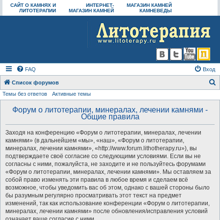
САЙТ О КАМНЯХ И
ИНТЕРНЕТ-
МАГАЗИН КАМНЕЙ
ЛИТОТЕРАПИИ
МАГАЗИН КАМНЕЙ
КАМНЕВЕДЫ
FAQ
Вход
Список форумов
Темы без ответов
Активные темы
о
и
Форум о литотерапии, минералах, лечении камнями -
Общие правила
с
к
Заходя на конференцию «Форум о литотерапии, минералах, лечении
камнями» (в дальнейшем «мы», «наш», «Форум о литотерапии,
минералах, лечении камнями», «http://www.forum.lithotherapy.ru»), вы
подтверждаете своё согласие со следующими условиями. Если вы не
согласны с ними, пожалуйста, не заходите и не пользуйтесь форумами
«Форум о литотерапии, минералах, лечении камнями». Мы оставляем за
собой право изменять эти правила в любое время и сделаем всё
возможное, чтобы уведомить вас об этом, однако с вашей стороны было
бы разумным регулярно просматривать этот текст на предмет
изменений, так как использование конференции «Форум о литотерапии,
минералах, лечении камнями» после обновления/исправления условий
означает ваше согласие с ними.