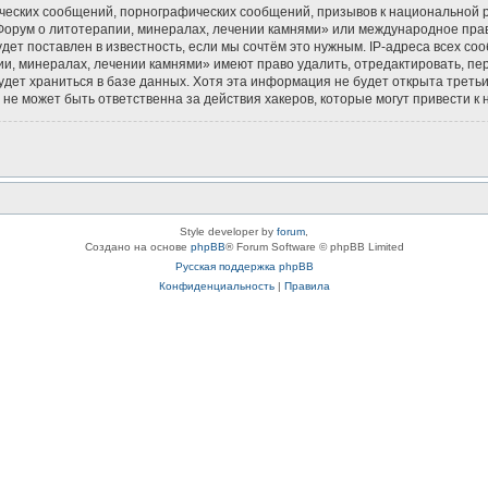
ческих сообщений, порнографических сообщений, призывов к национальной р
«Форум о литотерапии, минералах, лечении камнями» или международное пра
ет поставлен в известность, если мы сочтём это нужным. IP-адреса всех с
и, минералах, лечении камнями» имеют право удалить, отредактировать, пе
будет храниться в базе данных. Хотя эта информация не будет открыта тре
не может быть ответственна за действия хакеров, которые могут привести к 
Style developer by
forum
,
Создано на основе
phpBB
® Forum Software © phpBB Limited
Русская поддержка phpBB
Конфиденциальность
|
Правила