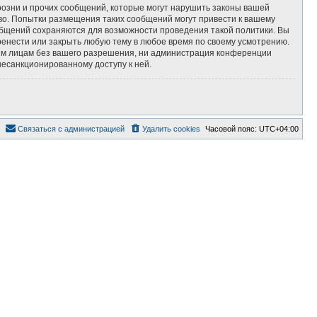
озни и прочих сообщений, которые могут нарушить законы вашей
во. Попытки размещения таких сообщений могут привести к вашему
ообщений сохраняются для возможности проведения такой политики. Вы
ренести или закрыть любую тему в любое время по своему усмотрению.
тьим лицам без вашего разрешения, ни администрация конференции
несанкционированному доступу к ней.
Связаться с администрацией
Удалить cookies
Часовой пояс:
UTC+04:00