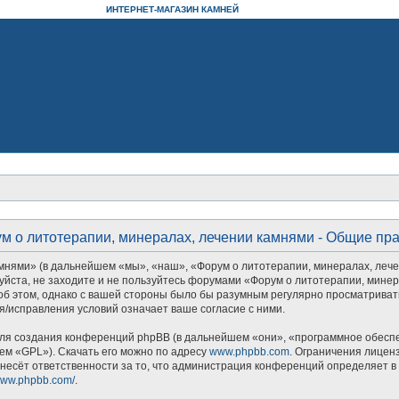
ИНТЕРНЕТ-МАГАЗИН КАМНЕЙ
м о литотерапии, минералах, лечении камнями - Общие пр
ями» (в дальнейшем «мы», «наш», «Форум о литотерапии, минералах, лечении 
уйста, не заходите и не пользуйтесь форумами «Форум о литотерапии, минер
об этом, однако с вашей стороны было бы разумным регулярно просматривать
/исправления условий означает ваше согласие с ними.
я создания конференций phpBB (в дальнейшем «они», «программное обеспеч
ем «GPL»). Скачать его можно по адресу
www.phpbb.com
. Ограничения лицен
несёт ответственности за то, что администрация конференций определяет в 
/www.phpbb.com/
.