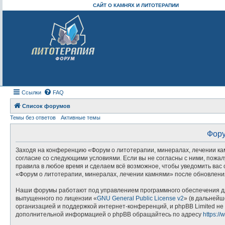
САЙТ О КАМНЯХ И ЛИТОТЕРАПИИ
Ссылки
FAQ
Список форумов
Темы без ответов
Активные темы
Фору
Заходя на конференцию «Форум о литотерапии, минералах, лечении камн
согласие со следующими условиями. Если вы не согласны с ними, пожал
правила в любое время и сделаем всё возможное, чтобы уведомить вас 
«Форум о литотерапии, минералах, лечении камнями» после обновления
Наши форумы работают под управлением программного обеспечения дл
выпущенного по лицензии «
GNU General Public License v2
» (в дальнейш
организацией и поддержкой интернет-конференций, и phpBB Limited не 
дополнительной информацией о phpBB обращайтесь по адресу
https:/