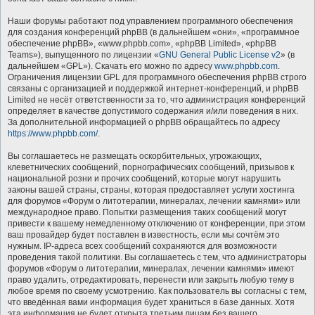
Наши форумы работают под управлением программного обеспечения
для создания конференций phpBB (в дальнейшем «они», «программное
обеспечение phpBB», «www.phpbb.com», «phpBB Limited», «phpBB
Teams»), выпущенного по лицензии «
GNU General Public License v2
» (в
дальнейшем «GPL»). Скачать его можно по адресу
www.phpbb.com
.
Ограничения лицензии GPL для программного обеспечения phpBB строго
связаны с организацией и поддержкой интернет-конференций, и phpBB
Limited не несёт ответственности за то, что администрация конференций
определяет в качестве допустимого содержания и/или поведения в них.
За дополнительной информацией о phpBB обращайтесь по адресу
https://www.phpbb.com/
.
Вы соглашаетесь не размещать оскорбительных, угрожающих,
клеветнических сообщений, порнографических сообщений, призывов к
национальной розни и прочих сообщений, которые могут нарушить
законы вашей страны, страны, которая предоставляет услуги хостинга
для форумов «Форум о литотерапии, минералах, лечении камнями» или
международное право. Попытки размещения таких сообщений могут
привести к вашему немедленному отключению от конференции, при этом
ваш провайдер будет поставлен в известность, если мы сочтём это
нужным. IP-адреса всех сообщений сохраняются для возможности
проведения такой политики. Вы соглашаетесь с тем, что администраторы
форумов «Форум о литотерапии, минералах, лечении камнями» имеют
право удалить, отредактировать, перенести или закрыть любую тему в
любое время по своему усмотрению. Как пользователь вы согласны с тем,
что введённая вами информация будет храниться в базе данных. Хотя
эта информация не будет открыта третьим лицам без вашего