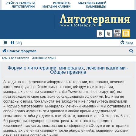
САЙТ О КАМНЯХ И
ИНТЕРНЕТ-
МАГАЗИН КАМНЕЙ
ЛИТОТЕРАПИИ
МАГАЗИН КАМНЕЙ
КАМНЕВЕДЫ
FAQ
Вход
Список форумов
Темы без ответов
Активные темы
о
и
Форум о литотерапии, минералах, лечении камнями -
Общие правила
с
к
Заходя на конференцию «Форум о литотерапии, минералах, лечении
камнями» (в дальнейшем «мы», «наш», «Форум о литотерапии,
минералах, лечении камнями», «http://www.forum.lithotherapy.ru»), вы
подтверждаете своё согласие со следующими условиями. Если вы не
согласны с ними, пожалуйста, не заходите и не пользуйтесь форумами
«Форум о литотерапии, минералах, лечении камнями». Мы оставляем за
собой право изменять эти правила в любое время и сделаем всё
возможное, чтобы уведомить вас об этом, однако с вашей стороны было
бы разумным регулярно просматривать этот текст на предмет
изменений, так как использование конференции «Форум о литотерапии,
минералах, лечении камнями» после обновления/исправления условий
означает ваше согласие с ними.