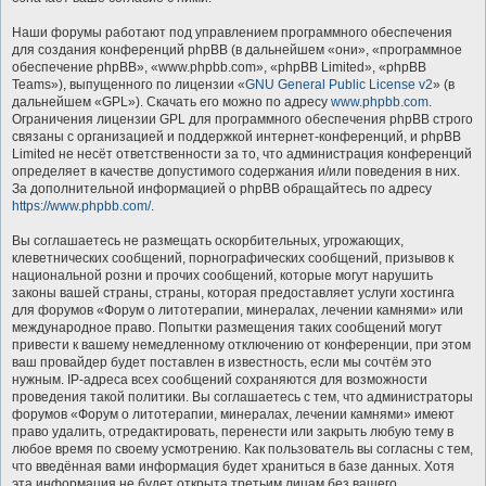
Наши форумы работают под управлением программного обеспечения
для создания конференций phpBB (в дальнейшем «они», «программное
обеспечение phpBB», «www.phpbb.com», «phpBB Limited», «phpBB
Teams»), выпущенного по лицензии «
GNU General Public License v2
» (в
дальнейшем «GPL»). Скачать его можно по адресу
www.phpbb.com
.
Ограничения лицензии GPL для программного обеспечения phpBB строго
связаны с организацией и поддержкой интернет-конференций, и phpBB
Limited не несёт ответственности за то, что администрация конференций
определяет в качестве допустимого содержания и/или поведения в них.
За дополнительной информацией о phpBB обращайтесь по адресу
https://www.phpbb.com/
.
Вы соглашаетесь не размещать оскорбительных, угрожающих,
клеветнических сообщений, порнографических сообщений, призывов к
национальной розни и прочих сообщений, которые могут нарушить
законы вашей страны, страны, которая предоставляет услуги хостинга
для форумов «Форум о литотерапии, минералах, лечении камнями» или
международное право. Попытки размещения таких сообщений могут
привести к вашему немедленному отключению от конференции, при этом
ваш провайдер будет поставлен в известность, если мы сочтём это
нужным. IP-адреса всех сообщений сохраняются для возможности
проведения такой политики. Вы соглашаетесь с тем, что администраторы
форумов «Форум о литотерапии, минералах, лечении камнями» имеют
право удалить, отредактировать, перенести или закрыть любую тему в
любое время по своему усмотрению. Как пользователь вы согласны с тем,
что введённая вами информация будет храниться в базе данных. Хотя
эта информация не будет открыта третьим лицам без вашего