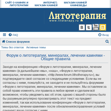
САЙТ О КАМНЯХ И
ИНТЕРНЕТ-
МАГАЗИН КАМНЕЙ
ЛИТОТЕРАПИИ
МАГАЗИН КАМНЕЙ
КАМНЕВЕДЫ
FAQ
Вход
Список форумов
Темы без ответов
Активные темы
о
и
Форум о литотерапии, минералах, лечении камнями -
Общие правила
с
к
Заходя на конференцию «Форум о литотерапии, минералах, лечении
камнями» (в дальнейшем «мы», «наш», «Форум о литотерапии,
минералах, лечении камнями», «http://www.forum.lithotherapy.ru»), вы
подтверждаете своё согласие со следующими условиями. Если вы не
согласны с ними, пожалуйста, не заходите и не пользуйтесь форумами
«Форум о литотерапии, минералах, лечении камнями». Мы оставляем за
собой право изменять эти правила в любое время и сделаем всё
возможное, чтобы уведомить вас об этом, однако с вашей стороны было
бы разумным регулярно просматривать этот текст на предмет
изменений, так как использование конференции «Форум о литотерапии,
минералах, лечении камнями» после обновления/исправления условий
означает ваше согласие с ними.