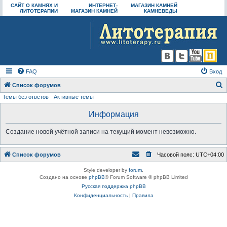
САЙТ О КАМНЯХ И
ИНТЕРНЕТ-
МАГАЗИН КАМНЕЙ
ЛИТОТЕРАПИИ
МАГАЗИН КАМНЕЙ
КАМНЕВЕДЫ
FAQ
Вход
Список форумов
Темы без ответов
Активные темы
о
и
Информация
с
Создание новой учётной записи на текущий момент невозможно.
к
Список форумов
Часовой пояс:
UTC+04:00
Style developer by
forum
,
Создано на основе
phpBB
® Forum Software © phpBB Limited
Русская поддержка phpBB
Конфиденциальность
|
Правила