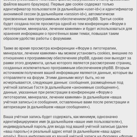
файлов вашего браузера). Первые две cookie содержат только
идентификатор пользователя (в дальнейшем «user-id») и идентификатор
анонимной сессии (в дальнейшем «session-id»), автоматически
присвоенные вам программным обеспечением phpBB. Третья cookie
будет создана после просмотра одной из тем конференции «Форум о
литотерапии, минералах, лечении камнями» и будет использоваться для
хранения информации о прочтённых вами темах, повышая таким
образом удобство работы с форумами.
Также во время просмотра конференции «Форум о литотерапии,
минералах, лечении камнями» мы можем установить cookies, внешние по
отношению к программному обеспечению phpBB, однако они выходят за
рамки этого документа, целью которого является рассмотрение страниц,
созданных исключительно программным обеспечением phpBB. Вторым
источником получения вашей информации являются данные, которые вы
отправляете на форум. Этими данными могут быть, но не
исчерпываются, следующие данные: сообщения, размещённые под
учётной записью Гостя (в дальнейшем «анонимные сообщения»),
данные, указанные при регистрации в конференции «Форум о
литотерапии, минералах, лечении камнями» (в дальнейшем «ваша
учётная запись») и сообщения, оставленные вами после регистрации и
авторизации (в дальнейшем «ваши сообщения»).
Ваша учётная запись будет содержать, как минимум, однозначно
идентифицируемое имя (в дальнейшем «ваше имя пользователя»),
индивидуальный пароль для входа под вашей учётной записью (далее
«ваш пароль») и реальный адрес email (в дальнейшем «ваш адрес
email»). Ваша информация из вашей учётной записи на форумах «Форум