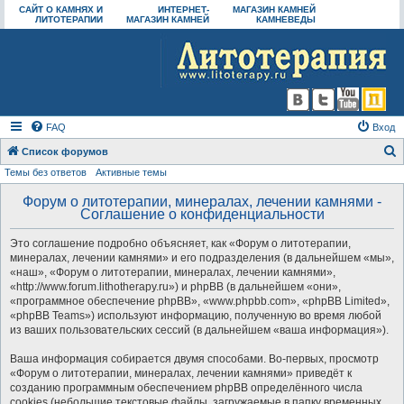
САЙТ О КАМНЯХ И
ИНТЕРНЕТ-
МАГАЗИН КАМНЕЙ
ЛИТОТЕРАПИИ
МАГАЗИН КАМНЕЙ
КАМНЕВЕДЫ
FAQ
Вход
Список форумов
Темы без ответов
Активные темы
о
и
Форум о литотерапии, минералах, лечении камнями -
Соглашение о конфиденциальности
с
к
Это соглашение подробно объясняет, как «Форум о литотерапии,
минералах, лечении камнями» и его подразделения (в дальнейшем «мы»,
«наш», «Форум о литотерапии, минералах, лечении камнями»,
«http://www.forum.lithotherapy.ru») и phpBB (в дальнейшем «они»,
«программное обеспечение phpBB», «www.phpbb.com», «phpBB Limited»,
«phpBB Teams») используют информацию, полученную во время любой
из ваших пользовательских сессий (в дальнейшем «ваша информация»).
Ваша информация собирается двумя способами. Во-первых, просмотр
«Форум о литотерапии, минералах, лечении камнями» приведёт к
созданию программным обеспечением phpBB определённого числа
cookies (небольшие текстовые файлы, загружаемые в папку временных