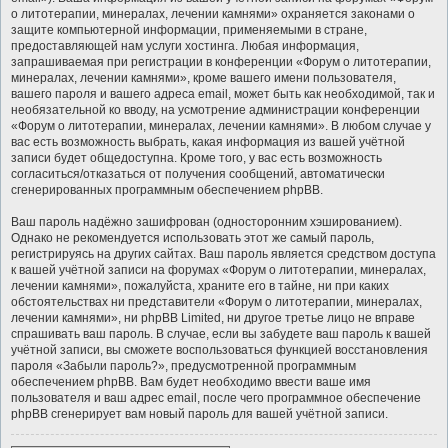
о литотерапии, минералах, лечении камнями» охраняется законами о
защите компьютерной информации, применяемыми в стране,
предоставляющей нам услуги хостинга. Любая информация,
запрашиваемая при регистрации в конференции «Форум о литотерапии,
минералах, лечении камнями», кроме вашего имени пользователя,
вашего пароля и вашего адреса email, может быть как необходимой, так и
необязательной ко вводу, на усмотрение администрации конференции
«Форум о литотерапии, минералах, лечении камнями». В любом случае у
вас есть возможность выбрать, какая информация из вашей учётной
записи будет общедоступна. Кроме того, у вас есть возможность
согласиться/отказаться от получения сообщений, автоматически
сгенерированных программным обеспечением phpBB.
Ваш пароль надёжно зашифрован (односторонним хэшированием).
Однако не рекомендуется использовать этот же самый пароль,
регистрируясь на других сайтах. Ваш пароль является средством доступа
к вашей учётной записи на форумах «Форум о литотерапии, минералах,
лечении камнями», пожалуйста, храните его в тайне, ни при каких
обстоятельствах ни представители «Форум о литотерапии, минералах,
лечении камнями», ни phpBB Limited, ни другое третье лицо не вправе
спрашивать ваш пароль. В случае, если вы забудете ваш пароль к вашей
учётной записи, вы сможете воспользоваться функцией восстановления
пароля «Забыли пароль?», предусмотренной программным
обеспечением phpBB. Вам будет необходимо ввести ваше имя
пользователя и ваш адрес email, после чего программное обеспечение
phpBB сгенерирует вам новый пароль для вашей учётной записи.