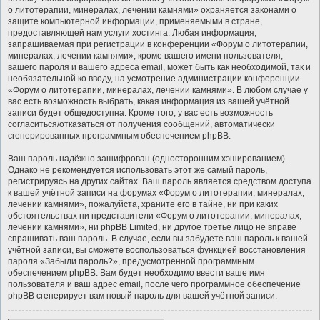
о литотерапии, минералах, лечении камнями» охраняется законами о
защите компьютерной информации, применяемыми в стране,
предоставляющей нам услуги хостинга. Любая информация,
запрашиваемая при регистрации в конференции «Форум о литотерапии,
минералах, лечении камнями», кроме вашего имени пользователя,
вашего пароля и вашего адреса email, может быть как необходимой, так и
необязательной ко вводу, на усмотрение администрации конференции
«Форум о литотерапии, минералах, лечении камнями». В любом случае у
вас есть возможность выбрать, какая информация из вашей учётной
записи будет общедоступна. Кроме того, у вас есть возможность
согласиться/отказаться от получения сообщений, автоматически
сгенерированных программным обеспечением phpBB.
Ваш пароль надёжно зашифрован (односторонним хэшированием).
Однако не рекомендуется использовать этот же самый пароль,
регистрируясь на других сайтах. Ваш пароль является средством доступа
к вашей учётной записи на форумах «Форум о литотерапии, минералах,
лечении камнями», пожалуйста, храните его в тайне, ни при каких
обстоятельствах ни представители «Форум о литотерапии, минералах,
лечении камнями», ни phpBB Limited, ни другое третье лицо не вправе
спрашивать ваш пароль. В случае, если вы забудете ваш пароль к вашей
учётной записи, вы сможете воспользоваться функцией восстановления
пароля «Забыли пароль?», предусмотренной программным
обеспечением phpBB. Вам будет необходимо ввести ваше имя
пользователя и ваш адрес email, после чего программное обеспечение
phpBB сгенерирует вам новый пароль для вашей учётной записи.