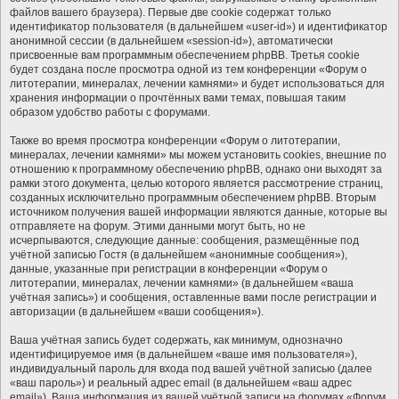
файлов вашего браузера). Первые две cookie содержат только
идентификатор пользователя (в дальнейшем «user-id») и идентификатор
анонимной сессии (в дальнейшем «session-id»), автоматически
присвоенные вам программным обеспечением phpBB. Третья cookie
будет создана после просмотра одной из тем конференции «Форум о
литотерапии, минералах, лечении камнями» и будет использоваться для
хранения информации о прочтённых вами темах, повышая таким
образом удобство работы с форумами.
Также во время просмотра конференции «Форум о литотерапии,
минералах, лечении камнями» мы можем установить cookies, внешние по
отношению к программному обеспечению phpBB, однако они выходят за
рамки этого документа, целью которого является рассмотрение страниц,
созданных исключительно программным обеспечением phpBB. Вторым
источником получения вашей информации являются данные, которые вы
отправляете на форум. Этими данными могут быть, но не
исчерпываются, следующие данные: сообщения, размещённые под
учётной записью Гостя (в дальнейшем «анонимные сообщения»),
данные, указанные при регистрации в конференции «Форум о
литотерапии, минералах, лечении камнями» (в дальнейшем «ваша
учётная запись») и сообщения, оставленные вами после регистрации и
авторизации (в дальнейшем «ваши сообщения»).
Ваша учётная запись будет содержать, как минимум, однозначно
идентифицируемое имя (в дальнейшем «ваше имя пользователя»),
индивидуальный пароль для входа под вашей учётной записью (далее
«ваш пароль») и реальный адрес email (в дальнейшем «ваш адрес
email»). Ваша информация из вашей учётной записи на форумах «Форум