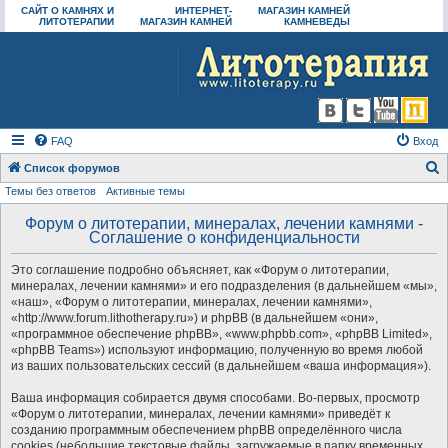
САЙТ О КАМНЯХ И
ИНТЕРНЕТ-
МАГАЗИН КАМНЕЙ
ЛИТОТЕРАПИИ
МАГАЗИН КАМНЕЙ
КАМНЕВЕДЫ
FAQ
Вход
Список форумов
Темы без ответов
Активные темы
о
и
Форум о литотерапии, минералах, лечении камнями -
Соглашение о конфиденциальности
с
к
Это соглашение подробно объясняет, как «Форум о литотерапии,
минералах, лечении камнями» и его подразделения (в дальнейшем «мы»,
«наш», «Форум о литотерапии, минералах, лечении камнями»,
«http://www.forum.lithotherapy.ru») и phpBB (в дальнейшем «они»,
«программное обеспечение phpBB», «www.phpbb.com», «phpBB Limited»,
«phpBB Teams») используют информацию, полученную во время любой
из ваших пользовательских сессий (в дальнейшем «ваша информация»).
Ваша информация собирается двумя способами. Во-первых, просмотр
«Форум о литотерапии, минералах, лечении камнями» приведёт к
созданию программным обеспечением phpBB определённого числа
cookies (небольшие текстовые файлы, загружаемые в папку временных