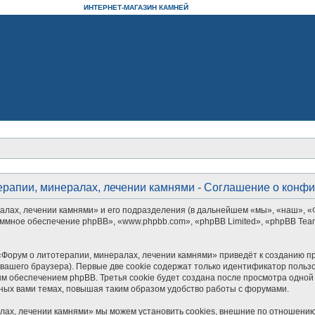
ИНТЕРНЕТ-МАГАЗИН КАМНЕЙ
ерапии, минералах, лечении камнями - Соглашение о конф
алах, лечении камнями» и его подразделения (в дальнейшем «мы», «наш», «
рограммное обеспечение phpBB», «www.phpbb.com», «phpBB Limited», «phpBB 
Форум о литотерапии, минералах, лечении камнями» приведёт к созданию п
ашего браузера). Первые две cookie содержат только идентификатор пользо
м обеспечением phpBB. Третья cookie будет создана после просмотра одной
ных вами темах, повышая таким образом удобство работы с форумами.
лах, лечении камнями» мы можем установить cookies, внешние по отношению