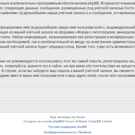
зданных исключительно программным обеспечением phpBB. Вторым источнико
ся, следующие данные: сообщения, размещённые под учётной записью Гостя
и камнями» (в дальнейшем «ваша учётная запись») и сообщения, оставленны
ифицируемое имя (в дальнейшем «ваше имя пользователя»), индивидуальный 
мация из вашей учётной записи на форумах «Форум о литотерапии, минерала
тинга. Любая информация, запрашиваемая при регистрации в конференции «
 как необходимой, так и необязательной ко вводу, на усмотрение администр
вашей учётной записи будет общедоступна. Кроме того, у вас есть возможнос
 не рекомендуется использовать этот же самый пароль, регистрируясь на д
, пожалуйста, храните его в тайне, ни при каких обстоятельствах ни предс
ь. В случае, если вы забудете ваш пароль к вашей учётной записи, вы сможе
имо ввести ваше имя пользователя и ваш адрес email, после чего программ
Style developer by
forum
,
Создано на основе
phpBB
® Forum Software © phpBB Limited
Русская поддержка phpBB
Конфиденциальность
|
Правила