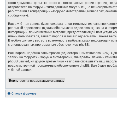
этого документа, целью которого является рассмотрение страниц, со
отправляете на форум. Этими данными могут быть, но не исчерпывают
регистрации в конференции «Форум о литотерапии, минералах, лечени
сообщения»).
Ваша учётная запись будет содержать, как минимум, однозначно идент
реальный адрес email (в дальнейшем «ваш адрес email»). Ваша инфор
информации, применяемыми в стране, предоставляющей нам услуги хос
имени пользователя, вашего пароля и вашего адреса email, может быть
В любом случае у вас есть возможность выбрать, какая информация из 
сгенерированных программным обеспечением phpBB.
Ваш пароль надёжно зашифрован (односторонним хэшированием). Однако
записи на форумах «Форум о литотерапии, минералах, лечении камнями»
phpBB Limited, ни другое третье лицо не вправе спрашивать ваш парол
предусмотренной программным обеспечением phpBB. Вам будет необход
учётной записи.
Вернуться на предыдущую страницу
Список форумов