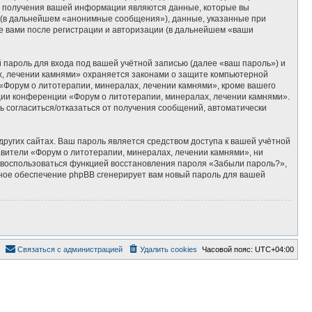
м получения вашей информации являются данные, которые вы
 (в дальнейшем «анонимные сообщения»), данные, указанные при
е вами после регистрации и авторизации (в дальнейшем «ваши
пароль для входа под вашей учётной записью (далее «ваш пароль») и
х, лечении камнями» охраняется законами о защите компьютерной
Форум о литотерапии, минералах, лечении камнями», кроме вашего
ации конференции «Форум о литотерапии, минералах, лечении камнями».
ть согласиться/отказаться от получения сообщений, автоматически
ругих сайтах. Ваш пароль является средством доступа к вашей учётной
тавители «Форум о литотерапии, минералах, лечении камнями», ни
те воспользоваться функцией восстановления пароля «Забыли пароль?»,
ное обеспечение phpBB сгенерирует вам новый пароль для вашей
Связаться с администрацией
Удалить cookies
Часовой пояс:
UTC+04:00