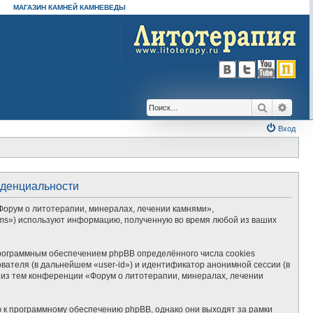
МАГАЗИН КАМНЕЙ КАМНЕВЕДЫ
Поиск
Расш
Вход
иденциальности
Форум о литотерапии, минералах, лечении камнями»,
Teams») используют информацию, полученную во время любой из ваших
рограммным обеспечением phpBB определённого числа cookies
вателя (в дальнейшем «user-id») и идентификатор анонимной сессии (в
 из тем конференции «Форум о литотерапии, минералах, лечении
 к программному обеспечению phpBB, однако они выходят за рамки