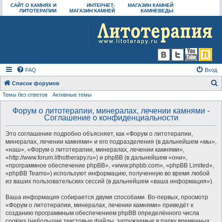
САЙТ О КАМНЯХ И
ИНТЕРНЕТ-
МАГАЗИН КАМНЕЙ
ЛИТОТЕРАПИИ
МАГАЗИН КАМНЕЙ
КАМНЕВЕДЫ
FAQ
Вход
Список форумов
Темы без ответов
Активные темы
о
и
Форум о литотерапии, минералах, лечении камнями -
Соглашение о конфиденциальности
с
к
Это соглашение подробно объясняет, как «Форум о литотерапии,
минералах, лечении камнями» и его подразделения (в дальнейшем «мы»,
«наш», «Форум о литотерапии, минералах, лечении камнями»,
«http://www.forum.lithotherapy.ru») и phpBB (в дальнейшем «они»,
«программное обеспечение phpBB», «www.phpbb.com», «phpBB Limited»,
«phpBB Teams») используют информацию, полученную во время любой
из ваших пользовательских сессий (в дальнейшем «ваша информация»).
Ваша информация собирается двумя способами. Во-первых, просмотр
«Форум о литотерапии, минералах, лечении камнями» приведёт к
созданию программным обеспечением phpBB определённого числа
cookies (небольшие текстовые файлы, загружаемые в папку временных