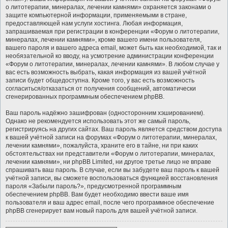
о литотерапии, минералах, лечении камнями» охраняется законами о
защите компьютерной информации, применяемыми в стране,
предоставляющей нам услуги хостинга. Любая информация,
запрашиваемая при регистрации в конференции «Форум о литотерапии,
минералах, лечении камнями», кроме вашего имени пользователя,
вашего пароля и вашего адреса email, может быть как необходимой, так и
необязательной ко вводу, на усмотрение администрации конференции
«Форум о литотерапии, минералах, лечении камнями». В любом случае у
вас есть возможность выбрать, какая информация из вашей учётной
записи будет общедоступна. Кроме того, у вас есть возможность
согласиться/отказаться от получения сообщений, автоматически
сгенерированных программным обеспечением phpBB.
Ваш пароль надёжно зашифрован (односторонним хэшированием).
Однако не рекомендуется использовать этот же самый пароль,
регистрируясь на других сайтах. Ваш пароль является средством доступа
к вашей учётной записи на форумах «Форум о литотерапии, минералах,
лечении камнями», пожалуйста, храните его в тайне, ни при каких
обстоятельствах ни представители «Форум о литотерапии, минералах,
лечении камнями», ни phpBB Limited, ни другое третье лицо не вправе
спрашивать ваш пароль. В случае, если вы забудете ваш пароль к вашей
учётной записи, вы сможете воспользоваться функцией восстановления
пароля «Забыли пароль?», предусмотренной программным
обеспечением phpBB. Вам будет необходимо ввести ваше имя
пользователя и ваш адрес email, после чего программное обеспечение
phpBB сгенерирует вам новый пароль для вашей учётной записи.