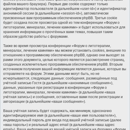
файлов вашего браузера). Первые две cookie содержат только
идентификатор пользователя (в дальнейшем «user-id») и идентификатор
анонимной сессии (в дальнейшем «session-id»), автоматически
присвоенные вам программным обеспечением phpBB. Третья cookie
будет создана после просмотра одной из тем конференции «Форум о
литотерапии, минералах, лечении камнями» и будет использоваться для
хранения информации о прочтённых вами темах, повышая таким
образом удобство работы с форумами.
Также во время просмотра конференции «Форум о литотерапии,
минералах, лечении камнями» мы можем установить cookies, внешние по
отношению к программному обеспечению phpBB, однако они выходят за
рамки этого документа, целью которого является рассмотрение страниц,
созданных исключительно программным обеспечением phpBB. Вторым
источником получения вашей информации являются данные, которые вы
отправляете на форум. Этими данными могут быть, но не
исчерпываются, следующие данные: сообщения, размещённые под
учётной записью Гостя (в дальнейшем «анонимные сообщения»),
данные, указанные при регистрации в конференции «Форум о
литотерапии, минералах, лечении камнями» (в дальнейшем «ваша
учётная запись») и сообщения, оставленные вами после регистрации и
авторизации (в дальнейшем «ваши сообщения»).
Ваша учётная запись будет содержать, как минимум, однозначно
идентифицируемое имя (в дальнейшем «ваше имя пользователя»),
индивидуальный пароль для входа под вашей учётной записью (далее
«ваш пароль») и реальный адрес email (в дальнейшем «ваш адрес
email»). Ваша информация из вашей учётной записи на форумах «Форум