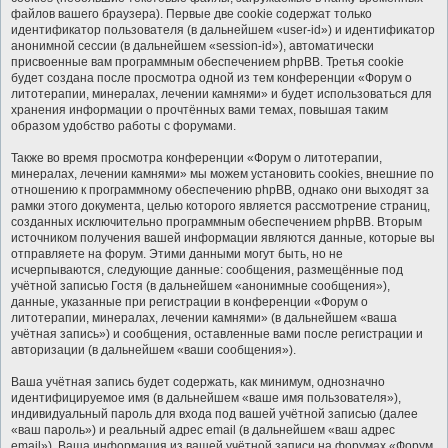
файлов вашего браузера). Первые две cookie содержат только
идентификатор пользователя (в дальнейшем «user-id») и идентификатор
анонимной сессии (в дальнейшем «session-id»), автоматически
присвоенные вам программным обеспечением phpBB. Третья cookie
будет создана после просмотра одной из тем конференции «Форум о
литотерапии, минералах, лечении камнями» и будет использоваться для
хранения информации о прочтённых вами темах, повышая таким
образом удобство работы с форумами.
Также во время просмотра конференции «Форум о литотерапии,
минералах, лечении камнями» мы можем установить cookies, внешние по
отношению к программному обеспечению phpBB, однако они выходят за
рамки этого документа, целью которого является рассмотрение страниц,
созданных исключительно программным обеспечением phpBB. Вторым
источником получения вашей информации являются данные, которые вы
отправляете на форум. Этими данными могут быть, но не
исчерпываются, следующие данные: сообщения, размещённые под
учётной записью Гостя (в дальнейшем «анонимные сообщения»),
данные, указанные при регистрации в конференции «Форум о
литотерапии, минералах, лечении камнями» (в дальнейшем «ваша
учётная запись») и сообщения, оставленные вами после регистрации и
авторизации (в дальнейшем «ваши сообщения»).
Ваша учётная запись будет содержать, как минимум, однозначно
идентифицируемое имя (в дальнейшем «ваше имя пользователя»),
индивидуальный пароль для входа под вашей учётной записью (далее
«ваш пароль») и реальный адрес email (в дальнейшем «ваш адрес
email»). Ваша информация из вашей учётной записи на форумах «Форум