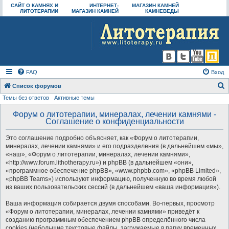
САЙТ О КАМНЯХ И
ИНТЕРНЕТ-
МАГАЗИН КАМНЕЙ
ЛИТОТЕРАПИИ
МАГАЗИН КАМНЕЙ
КАМНЕВЕДЫ
FAQ
Вход
Список форумов
Темы без ответов
Активные темы
о
и
Форум о литотерапии, минералах, лечении камнями -
Соглашение о конфиденциальности
с
к
Это соглашение подробно объясняет, как «Форум о литотерапии,
минералах, лечении камнями» и его подразделения (в дальнейшем «мы»,
«наш», «Форум о литотерапии, минералах, лечении камнями»,
«http://www.forum.lithotherapy.ru») и phpBB (в дальнейшем «они»,
«программное обеспечение phpBB», «www.phpbb.com», «phpBB Limited»,
«phpBB Teams») используют информацию, полученную во время любой
из ваших пользовательских сессий (в дальнейшем «ваша информация»).
Ваша информация собирается двумя способами. Во-первых, просмотр
«Форум о литотерапии, минералах, лечении камнями» приведёт к
созданию программным обеспечением phpBB определённого числа
cookies (небольшие текстовые файлы, загружаемые в папку временных