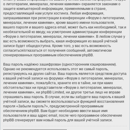
о литотерапии, минералах, лечении камнями» охраняется законами о
защите компьютерной информации, применяемыми в стране,
предоставляющей нам услуги хостинга. Любая информация,
запрашиваемая при регистрации в конференции «Форум о литотерапии,
минералах, лечении камнями», кроме вашего имени пользователя,
вашего пароля и вашего адреса email, может быть как необходимой, так и
необязательной ко вводу, на усмотрение администрации конференции
«Форум о литотерапии, минералах, лечении камнями». В любом случае у
вас есть возможность выбрать, какая информация из вашей учётной
записи будет общедоступна. Кроме того, у вас есть возможность
согласиться/отказаться от получения сообщений, автоматически
сгенерированных программным обеспечением phpBB.
Ваш пароль надёжно зашифрован (односторонним хэшированием).
Однако не рекомендуется использовать этот же самый пароль,
регистрируясь на других сайтах. Ваш пароль является средством доступа
к вашей учётной записи на форумах «Форум о литотерапии, минералах,
лечении камнями», пожалуйста, храните его в тайне, ни при каких
обстоятельствах ни представители «Форум о литотерапии, минералах,
лечении камнями», ни phpBB Limited, ни другое третье лицо не вправе
спрашивать ваш пароль. В случае, если вы забудете ваш пароль к вашей
учётной записи, вы сможете воспользоваться функцией восстановления
пароля «Забыли пароль?», предусмотренной программным
обеспечением phpBB. Вам будет необходимо ввести ваше имя
пользователя и ваш адрес email, после чего программное обеспечение
phpBB сгенерирует вам новый пароль для вашей учётной записи.