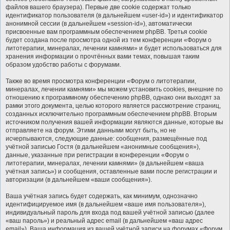
файлов вашего браузера). Первые две cookie содержат только
идентификатор пользователя (в дальнейшем «user-id») и идентификатор
анонимной сессии (в дальнейшем «session-id»), автоматически
присвоенные вам программным обеспечением phpBB. Третья cookie
будет создана после просмотра одной из тем конференции «Форум о
литотерапии, минералах, лечении камнями» и будет использоваться для
хранения информации о прочтённых вами темах, повышая таким
образом удобство работы с форумами.
Также во время просмотра конференции «Форум о литотерапии,
минералах, лечении камнями» мы можем установить cookies, внешние по
отношению к программному обеспечению phpBB, однако они выходят за
рамки этого документа, целью которого является рассмотрение страниц,
созданных исключительно программным обеспечением phpBB. Вторым
источником получения вашей информации являются данные, которые вы
отправляете на форум. Этими данными могут быть, но не
исчерпываются, следующие данные: сообщения, размещённые под
учётной записью Гостя (в дальнейшем «анонимные сообщения»),
данные, указанные при регистрации в конференции «Форум о
литотерапии, минералах, лечении камнями» (в дальнейшем «ваша
учётная запись») и сообщения, оставленные вами после регистрации и
авторизации (в дальнейшем «ваши сообщения»).
Ваша учётная запись будет содержать, как минимум, однозначно
идентифицируемое имя (в дальнейшем «ваше имя пользователя»),
индивидуальный пароль для входа под вашей учётной записью (далее
«ваш пароль») и реальный адрес email (в дальнейшем «ваш адрес
email»). Ваша информация из вашей учётной записи на форумах «Форум