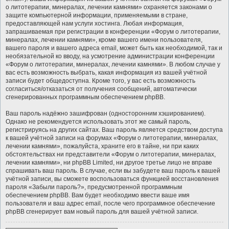
о литотерапии, минералах, лечении камнями» охраняется законами о
защите компьютерной информации, применяемыми в стране,
предоставляющей нам услуги хостинга. Любая информация,
запрашиваемая при регистрации в конференции «Форум о литотерапии,
минералах, лечении камнями», кроме вашего имени пользователя,
вашего пароля и вашего адреса email, может быть как необходимой, так и
необязательной ко вводу, на усмотрение администрации конференции
«Форум о литотерапии, минералах, лечении камнями». В любом случае у
вас есть возможность выбрать, какая информация из вашей учётной
записи будет общедоступна. Кроме того, у вас есть возможность
согласиться/отказаться от получения сообщений, автоматически
сгенерированных программным обеспечением phpBB.
Ваш пароль надёжно зашифрован (односторонним хэшированием).
Однако не рекомендуется использовать этот же самый пароль,
регистрируясь на других сайтах. Ваш пароль является средством доступа
к вашей учётной записи на форумах «Форум о литотерапии, минералах,
лечении камнями», пожалуйста, храните его в тайне, ни при каких
обстоятельствах ни представители «Форум о литотерапии, минералах,
лечении камнями», ни phpBB Limited, ни другое третье лицо не вправе
спрашивать ваш пароль. В случае, если вы забудете ваш пароль к вашей
учётной записи, вы сможете воспользоваться функцией восстановления
пароля «Забыли пароль?», предусмотренной программным
обеспечением phpBB. Вам будет необходимо ввести ваше имя
пользователя и ваш адрес email, после чего программное обеспечение
phpBB сгенерирует вам новый пароль для вашей учётной записи.