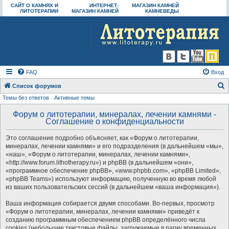
САЙТ О КАМНЯХ И
ИНТЕРНЕТ-
МАГАЗИН КАМНЕЙ
ЛИТОТЕРАПИИ
МАГАЗИН КАМНЕЙ
КАМНЕВЕДЫ
FAQ
Вход
Список форумов
Темы без ответов
Активные темы
о
и
Форум о литотерапии, минералах, лечении камнями -
Соглашение о конфиденциальности
с
к
Это соглашение подробно объясняет, как «Форум о литотерапии,
минералах, лечении камнями» и его подразделения (в дальнейшем «мы»,
«наш», «Форум о литотерапии, минералах, лечении камнями»,
«http://www.forum.lithotherapy.ru») и phpBB (в дальнейшем «они»,
«программное обеспечение phpBB», «www.phpbb.com», «phpBB Limited»,
«phpBB Teams») используют информацию, полученную во время любой
из ваших пользовательских сессий (в дальнейшем «ваша информация»).
Ваша информация собирается двумя способами. Во-первых, просмотр
«Форум о литотерапии, минералах, лечении камнями» приведёт к
созданию программным обеспечением phpBB определённого числа
cookies (небольшие текстовые файлы, загружаемые в папку временных