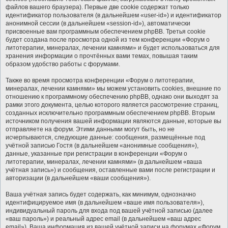
файлов вашего браузера). Первые две cookie содержат только
идентификатор пользователя (в дальнейшем «user-id») и идентификатор
анонимной сессии (в дальнейшем «session-id»), автоматически
присвоенные вам программным обеспечением phpBB. Третья cookie
будет создана после просмотра одной из тем конференции «Форум о
литотерапии, минералах, лечении камнями» и будет использоваться для
хранения информации о прочтённых вами темах, повышая таким
образом удобство работы с форумами.
Также во время просмотра конференции «Форум о литотерапии,
минералах, лечении камнями» мы можем установить cookies, внешние по
отношению к программному обеспечению phpBB, однако они выходят за
рамки этого документа, целью которого является рассмотрение страниц,
созданных исключительно программным обеспечением phpBB. Вторым
источником получения вашей информации являются данные, которые вы
отправляете на форум. Этими данными могут быть, но не
исчерпываются, следующие данные: сообщения, размещённые под
учётной записью Гостя (в дальнейшем «анонимные сообщения»),
данные, указанные при регистрации в конференции «Форум о
литотерапии, минералах, лечении камнями» (в дальнейшем «ваша
учётная запись») и сообщения, оставленные вами после регистрации и
авторизации (в дальнейшем «ваши сообщения»).
Ваша учётная запись будет содержать, как минимум, однозначно
идентифицируемое имя (в дальнейшем «ваше имя пользователя»),
индивидуальный пароль для входа под вашей учётной записью (далее
«ваш пароль») и реальный адрес email (в дальнейшем «ваш адрес
email»). Ваша информация из вашей учётной записи на форумах «Форум