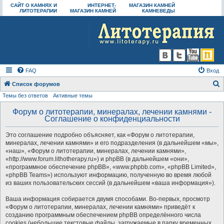
САЙТ О КАМНЯХ И
ИНТЕРНЕТ-
МАГАЗИН КАМНЕЙ
ЛИТОТЕРАПИИ
МАГАЗИН КАМНЕЙ
КАМНЕВЕДЫ
FAQ
Вход
Список форумов
Темы без ответов
Активные темы
о
и
Форум о литотерапии, минералах, лечении камнями -
Соглашение о конфиденциальности
с
к
Это соглашение подробно объясняет, как «Форум о литотерапии,
минералах, лечении камнями» и его подразделения (в дальнейшем «мы»,
«наш», «Форум о литотерапии, минералах, лечении камнями»,
«http://www.forum.lithotherapy.ru») и phpBB (в дальнейшем «они»,
«программное обеспечение phpBB», «www.phpbb.com», «phpBB Limited»,
«phpBB Teams») используют информацию, полученную во время любой
из ваших пользовательских сессий (в дальнейшем «ваша информация»).
Ваша информация собирается двумя способами. Во-первых, просмотр
«Форум о литотерапии, минералах, лечении камнями» приведёт к
созданию программным обеспечением phpBB определённого числа
cookies (небольшие текстовые файлы, загружаемые в папку временных