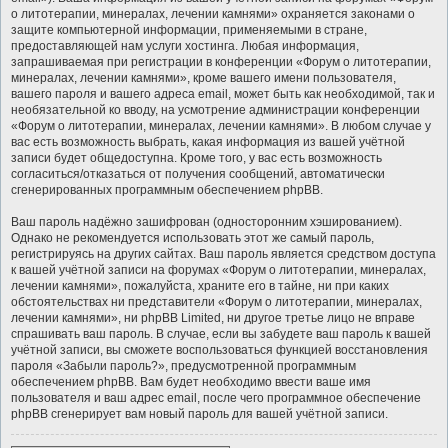
о литотерапии, минералах, лечении камнями» охраняется законами о
защите компьютерной информации, применяемыми в стране,
предоставляющей нам услуги хостинга. Любая информация,
запрашиваемая при регистрации в конференции «Форум о литотерапии,
минералах, лечении камнями», кроме вашего имени пользователя,
вашего пароля и вашего адреса email, может быть как необходимой, так и
необязательной ко вводу, на усмотрение администрации конференции
«Форум о литотерапии, минералах, лечении камнями». В любом случае у
вас есть возможность выбрать, какая информация из вашей учётной
записи будет общедоступна. Кроме того, у вас есть возможность
согласиться/отказаться от получения сообщений, автоматически
сгенерированных программным обеспечением phpBB.
Ваш пароль надёжно зашифрован (односторонним хэшированием).
Однако не рекомендуется использовать этот же самый пароль,
регистрируясь на других сайтах. Ваш пароль является средством доступа
к вашей учётной записи на форумах «Форум о литотерапии, минералах,
лечении камнями», пожалуйста, храните его в тайне, ни при каких
обстоятельствах ни представители «Форум о литотерапии, минералах,
лечении камнями», ни phpBB Limited, ни другое третье лицо не вправе
спрашивать ваш пароль. В случае, если вы забудете ваш пароль к вашей
учётной записи, вы сможете воспользоваться функцией восстановления
пароля «Забыли пароль?», предусмотренной программным
обеспечением phpBB. Вам будет необходимо ввести ваше имя
пользователя и ваш адрес email, после чего программное обеспечение
phpBB сгенерирует вам новый пароль для вашей учётной записи.