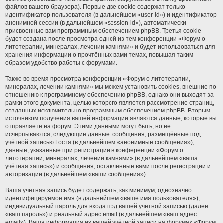
файлов вашего браузера). Первые две cookie содержат только
идентификатор пользователя (в дальнейшем «user-id») и идентификатор
анонимной сессии (в дальнейшем «session-id»), автоматически
присвоенные вам программным обеспечением phpBB. Третья cookie
будет создана после просмотра одной из тем конференции «Форум о
литотерапии, минералах, лечении камнями» и будет использоваться для
хранения информации о прочтённых вами темах, повышая таким
образом удобство работы с форумами.
Также во время просмотра конференции «Форум о литотерапии,
минералах, лечении камнями» мы можем установить cookies, внешние по
отношению к программному обеспечению phpBB, однако они выходят за
рамки этого документа, целью которого является рассмотрение страниц,
созданных исключительно программным обеспечением phpBB. Вторым
источником получения вашей информации являются данные, которые вы
отправляете на форум. Этими данными могут быть, но не
исчерпываются, следующие данные: сообщения, размещённые под
учётной записью Гостя (в дальнейшем «анонимные сообщения»),
данные, указанные при регистрации в конференции «Форум о
литотерапии, минералах, лечении камнями» (в дальнейшем «ваша
учётная запись») и сообщения, оставленные вами после регистрации и
авторизации (в дальнейшем «ваши сообщения»).
Ваша учётная запись будет содержать, как минимум, однозначно
идентифицируемое имя (в дальнейшем «ваше имя пользователя»),
индивидуальный пароль для входа под вашей учётной записью (далее
«ваш пароль») и реальный адрес email (в дальнейшем «ваш адрес
email»). Ваша информация из вашей учётной записи на форумах «Форум