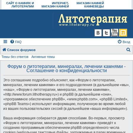
САЙТ О КАМНЯХ И
ИНТЕРНЕТ-
МАГАЗИН КАМНЕЙ
ЛИТОТЕРАПИИ
МАГАЗИН КАМНЕЙ
КАМНЕВЕДЫ
FAQ
Вход
Список форумов
Темы без ответов
Активные темы
о
и
Форум о литотерапии, минералах, лечении камнями -
Соглашение о конфиденциальности
с
к
Это соглашение подробно объясняет, как «Форум о литотерапии,
минералах, лечении камнями» и его подразделения (в дальнейшем «мы»,
«наш», «Форум о литотерапии, минералах, лечении камнями»,
«http://www.forum.lithotherapy.ru») и phpBB (в дальнейшем «они»,
«программное обеспечение phpBB», «www.phpbb.com», «phpBB Limited»,
«phpBB Teams») используют информацию, полученную во время любой
из ваших пользовательских сессий (в дальнейшем «ваша информация»).
Ваша информация собирается двумя способами. Во-первых, просмотр
«Форум о литотерапии, минералах, лечении камнями» приведёт к
созданию программным обеспечением phpBB определённого числа
cookies (небольшие текстовые файлы, загружаемые в папку временных