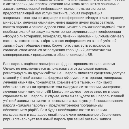
о литотерапии, минералах, лечении камнями» охраняется законами о
защите компьютерной информации, применяемыми в стране,
предоставляющей нам услуги хостинга. Любая информация,
запрашиваемая при регистрации в конференции «Форум о литотерапии,
минералах, лечении камнями», кроме вашего имени пользователя,
вашего пароля и вашего адреса email, может быть как необходимой, так и
необязательной ко вводу, на усмотрение администрации конференции
«Форум о литотерапии, минералах, лечении камнями». В любом случае у
вас есть возможность выбрать, какая информация из вашей учётной
записи будет общедоступна. Кроме того, у вас есть возможность
согласиться/отказаться от получения сообщений, автоматически
сгенерированных программным обеспечением phpBB.
Ваш пароль надёжно зашифрован (односторонним хэшированием).
Однако не рекомендуется использовать этот же самый пароль,
регистрируясь на других сайтах. Ваш пароль является средством доступа
к вашей учётной записи на форумах «Форум о литотерапии, минералах,
лечении камнями», пожалуйста, храните его в тайне, ни при каких
обстоятельствах ни представители «Форум о литотерапии, минералах,
лечении камнями», ни phpBB Limited, ни другое третье лицо не вправе
спрашивать ваш пароль. В случае, если вы забудете ваш пароль к вашей
учётной записи, вы сможете воспользоваться функцией восстановления
пароля «Забыли пароль?», предусмотренной программным
обеспечением phpBB. Вам будет необходимо ввести ваше имя
пользователя и ваш адрес email, после чего программное обеспечение
phpBB сгенерирует вам новый пароль для вашей учётной записи.