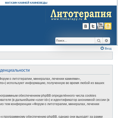
МАГАЗИН КАМНЕЙ КАМНЕВЕДЫ
Поиск
Расш
Вход
иденциальности
Форум о литотерапии, минералах, лечении камнями»,
Teams») используют информацию, полученную во время любой из ваших
рограммным обеспечением phpBB определённого числа cookies
вателя (в дальнейшем «user-id») и идентификатор анонимной сессии (в
 из тем конференции «Форум о литотерапии, минералах, лечении
 к программному обеспечению phpBB, однако они выходят за рамки