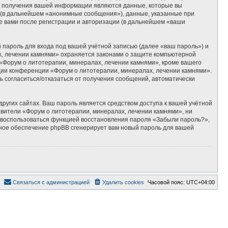
м получения вашей информации являются данные, которые вы
 (в дальнейшем «анонимные сообщения»), данные, указанные при
е вами после регистрации и авторизации (в дальнейшем «ваши
пароль для входа под вашей учётной записью (далее «ваш пароль») и
х, лечении камнями» охраняется законами о защите компьютерной
Форум о литотерапии, минералах, лечении камнями», кроме вашего
ации конференции «Форум о литотерапии, минералах, лечении камнями».
ть согласиться/отказаться от получения сообщений, автоматически
ругих сайтах. Ваш пароль является средством доступа к вашей учётной
тавители «Форум о литотерапии, минералах, лечении камнями», ни
те воспользоваться функцией восстановления пароля «Забыли пароль?»,
ное обеспечение phpBB сгенерирует вам новый пароль для вашей
Связаться с администрацией
Удалить cookies
Часовой пояс:
UTC+04:00