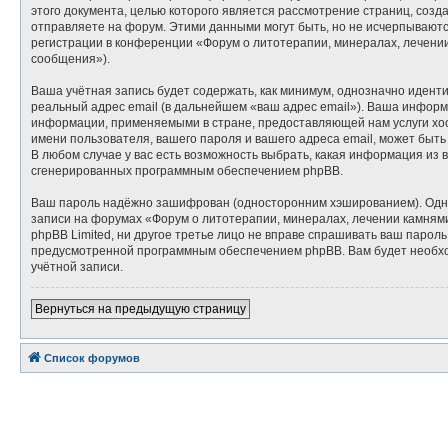
этого документа, целью которого является рассмотрение страниц, со
отправляете на форум. Этими данными могут быть, но не исчерпывают
регистрации в конференции «Форум о литотерапии, минералах, лечени
сообщения»).
Ваша учётная запись будет содержать, как минимум, однозначно идент
реальный адрес email (в дальнейшем «ваш адрес email»). Ваша инфор
информации, применяемыми в стране, предоставляющей нам услуги хос
имени пользователя, вашего пароля и вашего адреса email, может быть
В любом случае у вас есть возможность выбрать, какая информация из 
сгенерированных программным обеспечением phpBB.
Ваш пароль надёжно зашифрован (односторонним хэшированием). Однако
записи на форумах «Форум о литотерапии, минералах, лечении камнями»
phpBB Limited, ни другое третье лицо не вправе спрашивать ваш парол
предусмотренной программным обеспечением phpBB. Вам будет необход
учётной записи.
Вернуться на предыдущую страницу
Список форумов