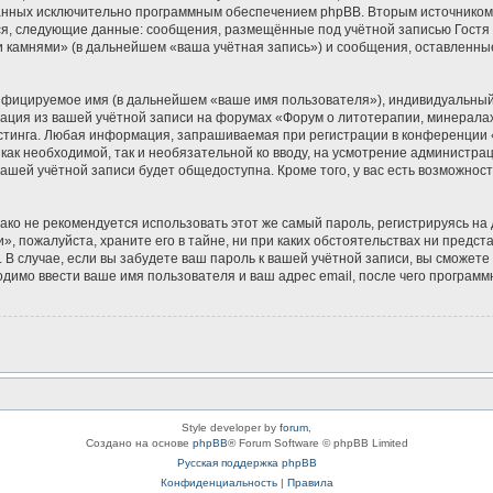
зданных исключительно программным обеспечением phpBB. Вторым источнико
ся, следующие данные: сообщения, размещённые под учётной записью Гостя
и камнями» (в дальнейшем «ваша учётная запись») и сообщения, оставленны
ифицируемое имя (в дальнейшем «ваше имя пользователя»), индивидуальный 
мация из вашей учётной записи на форумах «Форум о литотерапии, минерала
тинга. Любая информация, запрашиваемая при регистрации в конференции «
 как необходимой, так и необязательной ко вводу, на усмотрение администр
вашей учётной записи будет общедоступна. Кроме того, у вас есть возможнос
 не рекомендуется использовать этот же самый пароль, регистрируясь на д
, пожалуйста, храните его в тайне, ни при каких обстоятельствах ни предс
ь. В случае, если вы забудете ваш пароль к вашей учётной записи, вы сможе
имо ввести ваше имя пользователя и ваш адрес email, после чего программ
Style developer by
forum
,
Создано на основе
phpBB
® Forum Software © phpBB Limited
Русская поддержка phpBB
Конфиденциальность
|
Правила