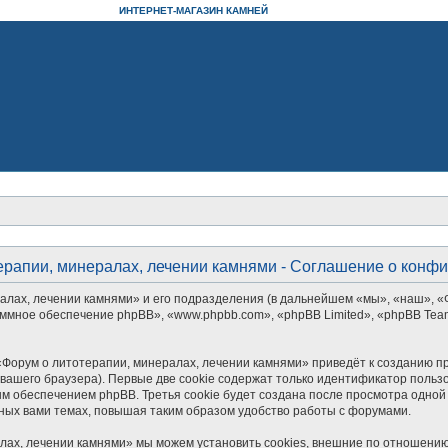
ИНТЕРНЕТ-МАГАЗИН КАМНЕЙ
ерапии, минералах, лечении камнями - Соглашение о конф
алах, лечении камнями» и его подразделения (в дальнейшем «мы», «наш», «
рограммное обеспечение phpBB», «www.phpbb.com», «phpBB Limited», «phpBB 
Форум о литотерапии, минералах, лечении камнями» приведёт к созданию п
ашего браузера). Первые две cookie содержат только идентификатор пользо
м обеспечением phpBB. Третья cookie будет создана после просмотра одной
ных вами темах, повышая таким образом удобство работы с форумами.
лах, лечении камнями» мы можем установить cookies, внешние по отношению