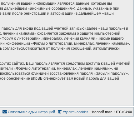
м получения вашей информации являются данные, которые вы
 (в дальнейшем «анонимные сообщения»), данные, указанные при
е вами после регистрации и авторизации (в дальнейшем «ваши
пароль для входа под вашей учётной записью (далее «ваш пароль») и
х, лечении камнями» охраняется законами о защите компьютерной
Форум о литотерапии, минералах, лечении камнями», кроме вашего
ации конференции «Форум о литотерапии, минералах, лечении камнями».
ть согласиться/отказаться от получения сообщений, автоматически
ругих сайтах. Ваш пароль является средством доступа к вашей учётной
тавители «Форум о литотерапии, минералах, лечении камнями», ни
те воспользоваться функцией восстановления пароля «Забыли пароль?»,
ное обеспечение phpBB сгенерирует вам новый пароль для вашей
Связаться с администрацией
Удалить cookies
Часовой пояс:
UTC+04:00