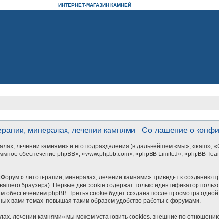
ИНТЕРНЕТ-МАГАЗИН КАМНЕЙ
ерапии, минералах, лечении камнями - Соглашение о конф
алах, лечении камнями» и его подразделения (в дальнейшем «мы», «наш», «
рограммное обеспечение phpBB», «www.phpbb.com», «phpBB Limited», «phpBB 
Форум о литотерапии, минералах, лечении камнями» приведёт к созданию п
ашего браузера). Первые две cookie содержат только идентификатор пользо
м обеспечением phpBB. Третья cookie будет создана после просмотра одной
ных вами темах, повышая таким образом удобство работы с форумами.
лах, лечении камнями» мы можем установить cookies, внешние по отношению