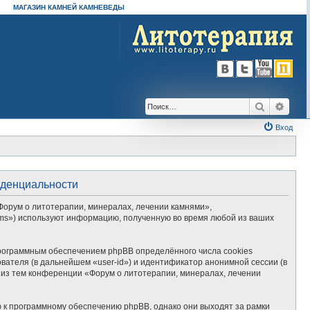
МАГАЗИН КАМНЕЙ КАМНЕВЕДЫ
Поиск
Расш
Вход
иденциальности
Форум о литотерапии, минералах, лечении камнями»,
Teams») используют информацию, полученную во время любой из ваших
рограммным обеспечением phpBB определённого числа cookies
вателя (в дальнейшем «user-id») и идентификатор анонимной сессии (в
 из тем конференции «Форум о литотерапии, минералах, лечении
 к программному обеспечению phpBB, однако они выходят за рамки