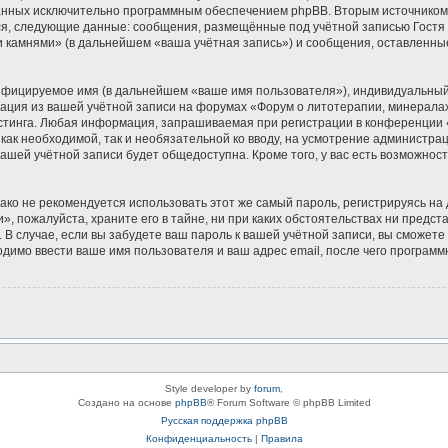
зданных исключительно программным обеспечением phpBB. Вторым источнико
ся, следующие данные: сообщения, размещённые под учётной записью Гостя
и камнями» (в дальнейшем «ваша учётная запись») и сообщения, оставленны
ифицируемое имя (в дальнейшем «ваше имя пользователя»), индивидуальный 
мация из вашей учётной записи на форумах «Форум о литотерапии, минерала
тинга. Любая информация, запрашиваемая при регистрации в конференции «
 как необходимой, так и необязательной ко вводу, на усмотрение администр
вашей учётной записи будет общедоступна. Кроме того, у вас есть возможнос
 не рекомендуется использовать этот же самый пароль, регистрируясь на д
, пожалуйста, храните его в тайне, ни при каких обстоятельствах ни предс
ь. В случае, если вы забудете ваш пароль к вашей учётной записи, вы сможе
имо ввести ваше имя пользователя и ваш адрес email, после чего программ
Style developer by
forum
,
Создано на основе
phpBB
® Forum Software © phpBB Limited
Русская поддержка phpBB
Конфиденциальность
|
Правила