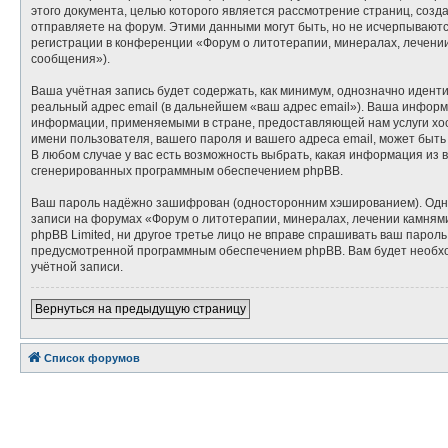
этого документа, целью которого является рассмотрение страниц, со
отправляете на форум. Этими данными могут быть, но не исчерпывают
регистрации в конференции «Форум о литотерапии, минералах, лечени
сообщения»).
Ваша учётная запись будет содержать, как минимум, однозначно идент
реальный адрес email (в дальнейшем «ваш адрес email»). Ваша инфор
информации, применяемыми в стране, предоставляющей нам услуги хос
имени пользователя, вашего пароля и вашего адреса email, может быть
В любом случае у вас есть возможность выбрать, какая информация из 
сгенерированных программным обеспечением phpBB.
Ваш пароль надёжно зашифрован (односторонним хэшированием). Однако
записи на форумах «Форум о литотерапии, минералах, лечении камнями»
phpBB Limited, ни другое третье лицо не вправе спрашивать ваш парол
предусмотренной программным обеспечением phpBB. Вам будет необход
учётной записи.
Вернуться на предыдущую страницу
Список форумов