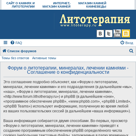
САЙТ О КАМНЯХ И
ИНТЕРНЕТ-
МАГАЗИН КАМНЕЙ
ЛИТОТЕРАПИИ
МАГАЗИН КАМНЕЙ
КАМНЕВЕДЫ
FAQ
Вход
Список форумов
Темы без ответов
Активные темы
о
и
Форум о литотерапии, минералах, лечении камнями -
Соглашение о конфиденциальности
с
к
Это соглашение подробно объясняет, как «Форум о литотерапии,
минералах, лечении камнями» и его подразделения (в дальнейшем «мы»,
«наш», «Форум о литотерапии, минералах, лечении камнями»,
«http://www.forum.lithotherapy.ru») и phpBB (в дальнейшем «они»,
«программное обеспечение phpBB», «www.phpbb.com», «phpBB Limited»,
«phpBB Teams») используют информацию, полученную во время любой
из ваших пользовательских сессий (в дальнейшем «ваша информация»).
Ваша информация собирается двумя способами. Во-первых, просмотр
«Форум о литотерапии, минералах, лечении камнями» приведёт к
созданию программным обеспечением phpBB определённого числа
cookies (небольшие текстовые файлы, загружаемые в папку временных