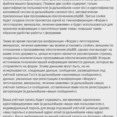
файлов вашего браузера). Первые две cookie содержат только
идентификатор пользователя (в дальнейшем «user-id») и идентификатор
анонимной сессии (в дальнейшем «session-id»), автоматически
присвоенные вам программным обеспечением phpBB. Третья cookie
будет создана после просмотра одной из тем конференции «Форум о
литотерапии, минералах, лечении камнями» и будет использоваться для
хранения информации о прочтённых вами темах, повышая таким
образом удобство работы с форумами.
Также во время просмотра конференции «Форум о литотерапии,
минералах, лечении камнями» мы можем установить cookies, внешние по
отношению к программному обеспечению phpBB, однако они выходят за
рамки этого документа, целью которого является рассмотрение страниц,
созданных исключительно программным обеспечением phpBB. Вторым
источником получения вашей информации являются данные, которые вы
отправляете на форум. Этими данными могут быть, но не
исчерпываются, следующие данные: сообщения, размещённые под
учётной записью Гостя (в дальнейшем «анонимные сообщения»),
данные, указанные при регистрации в конференции «Форум о
литотерапии, минералах, лечении камнями» (в дальнейшем «ваша
учётная запись») и сообщения, оставленные вами после регистрации и
авторизации (в дальнейшем «ваши сообщения»).
Ваша учётная запись будет содержать, как минимум, однозначно
идентифицируемое имя (в дальнейшем «ваше имя пользователя»),
индивидуальный пароль для входа под вашей учётной записью (далее
«ваш пароль») и реальный адрес email (в дальнейшем «ваш адрес
email»). Ваша информация из вашей учётной записи на форумах «Форум