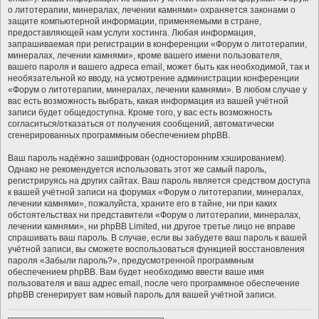
о литотерапии, минералах, лечении камнями» охраняется законами о
защите компьютерной информации, применяемыми в стране,
предоставляющей нам услуги хостинга. Любая информация,
запрашиваемая при регистрации в конференции «Форум о литотерапии,
минералах, лечении камнями», кроме вашего имени пользователя,
вашего пароля и вашего адреса email, может быть как необходимой, так и
необязательной ко вводу, на усмотрение администрации конференции
«Форум о литотерапии, минералах, лечении камнями». В любом случае у
вас есть возможность выбрать, какая информация из вашей учётной
записи будет общедоступна. Кроме того, у вас есть возможность
согласиться/отказаться от получения сообщений, автоматически
сгенерированных программным обеспечением phpBB.
Ваш пароль надёжно зашифрован (односторонним хэшированием).
Однако не рекомендуется использовать этот же самый пароль,
регистрируясь на других сайтах. Ваш пароль является средством доступа
к вашей учётной записи на форумах «Форум о литотерапии, минералах,
лечении камнями», пожалуйста, храните его в тайне, ни при каких
обстоятельствах ни представители «Форум о литотерапии, минералах,
лечении камнями», ни phpBB Limited, ни другое третье лицо не вправе
спрашивать ваш пароль. В случае, если вы забудете ваш пароль к вашей
учётной записи, вы сможете воспользоваться функцией восстановления
пароля «Забыли пароль?», предусмотренной программным
обеспечением phpBB. Вам будет необходимо ввести ваше имя
пользователя и ваш адрес email, после чего программное обеспечение
phpBB сгенерирует вам новый пароль для вашей учётной записи.