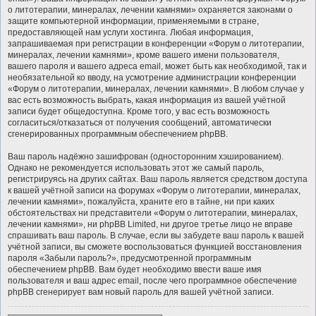
о литотерапии, минералах, лечении камнями» охраняется законами о
защите компьютерной информации, применяемыми в стране,
предоставляющей нам услуги хостинга. Любая информация,
запрашиваемая при регистрации в конференции «Форум о литотерапии,
минералах, лечении камнями», кроме вашего имени пользователя,
вашего пароля и вашего адреса email, может быть как необходимой, так и
необязательной ко вводу, на усмотрение администрации конференции
«Форум о литотерапии, минералах, лечении камнями». В любом случае у
вас есть возможность выбрать, какая информация из вашей учётной
записи будет общедоступна. Кроме того, у вас есть возможность
согласиться/отказаться от получения сообщений, автоматически
сгенерированных программным обеспечением phpBB.
Ваш пароль надёжно зашифрован (односторонним хэшированием).
Однако не рекомендуется использовать этот же самый пароль,
регистрируясь на других сайтах. Ваш пароль является средством доступа
к вашей учётной записи на форумах «Форум о литотерапии, минералах,
лечении камнями», пожалуйста, храните его в тайне, ни при каких
обстоятельствах ни представители «Форум о литотерапии, минералах,
лечении камнями», ни phpBB Limited, ни другое третье лицо не вправе
спрашивать ваш пароль. В случае, если вы забудете ваш пароль к вашей
учётной записи, вы сможете воспользоваться функцией восстановления
пароля «Забыли пароль?», предусмотренной программным
обеспечением phpBB. Вам будет необходимо ввести ваше имя
пользователя и ваш адрес email, после чего программное обеспечение
phpBB сгенерирует вам новый пароль для вашей учётной записи.