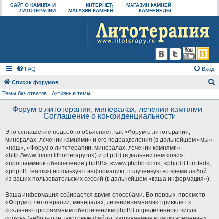
САЙТ О КАМНЯХ И
ИНТЕРНЕТ-
МАГАЗИН КАМНЕЙ
ЛИТОТЕРАПИИ
МАГАЗИН КАМНЕЙ
КАМНЕВЕДЫ
FAQ
Вход
Список форумов
Темы без ответов
Активные темы
о
и
Форум о литотерапии, минералах, лечении камнями -
Соглашение о конфиденциальности
с
к
Это соглашение подробно объясняет, как «Форум о литотерапии,
минералах, лечении камнями» и его подразделения (в дальнейшем «мы»,
«наш», «Форум о литотерапии, минералах, лечении камнями»,
«http://www.forum.lithotherapy.ru») и phpBB (в дальнейшем «они»,
«программное обеспечение phpBB», «www.phpbb.com», «phpBB Limited»,
«phpBB Teams») используют информацию, полученную во время любой
из ваших пользовательских сессий (в дальнейшем «ваша информация»).
Ваша информация собирается двумя способами. Во-первых, просмотр
«Форум о литотерапии, минералах, лечении камнями» приведёт к
созданию программным обеспечением phpBB определённого числа
cookies (небольшие текстовые файлы, загружаемые в папку временных