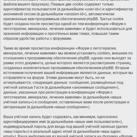
файлов вашего браузера). Первые две cookie содержат только
идентификатор пользователя (в дальнейшем «user-id») и идентификатор
анонимной сессии (в дальнейшем «session-id»), автоматически
присвоенные вам программным обеспечением phpBB. Третья cookie
будет создана после просмотра одной из тем конференции «Форум о
литотерапии, минералах, лечении камнями» и будет использоваться для
хранения информации о прочтённых вами темах, повышая таким
образом удобство работы с форумами.
Также во время просмотра конференции «Форум о литотерапии,
минералах, лечении камнями» мы можем установить cookies, внешние по
отношению к программному обеспечению phpBB, однако они выходят за
рамки этого документа, целью которого является рассмотрение страниц,
созданных исключительно программным обеспечением phpBB. Вторым
источником получения вашей информации являются данные, которые вы
отправляете на форум. Этими данными могут быть, но не
исчерпываются, следующие данные: сообщения, размещённые под
учётной записью Гостя (в дальнейшем «анонимные сообщения»),
данные, указанные при регистрации в конференции «Форум о
литотерапии, минералах, лечении камнями» (в дальнейшем «ваша
учётная запись») и сообщения, оставленные вами после регистрации и
авторизации (в дальнейшем «ваши сообщения»).
Ваша учётная запись будет содержать, как минимум, однозначно
идентифицируемое имя (в дальнейшем «ваше имя пользователя»),
индивидуальный пароль для входа под вашей учётной записью (далее
«ваш пароль») и реальный адрес email (в дальнейшем «ваш адрес
email»). Ваша информация из вашей учётной записи на форумах «Форум