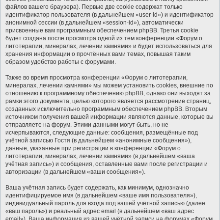
файлов вашего браузера). Первые две cookie содержат только
идентификатор пользователя (в дальнейшем «user-id») и идентификатор
анонимной сессии (в дальнейшем «session-id»), автоматически
присвоенные вам программным обеспечением phpBB. Третья cookie
будет создана после просмотра одной из тем конференции «Форум о
литотерапии, минералах, лечении камнями» и будет использоваться для
хранения информации о прочтённых вами темах, повышая таким
образом удобство работы с форумами.
Также во время просмотра конференции «Форум о литотерапии,
минералах, лечении камнями» мы можем установить cookies, внешние по
отношению к программному обеспечению phpBB, однако они выходят за
рамки этого документа, целью которого является рассмотрение страниц,
созданных исключительно программным обеспечением phpBB. Вторым
источником получения вашей информации являются данные, которые вы
отправляете на форум. Этими данными могут быть, но не
исчерпываются, следующие данные: сообщения, размещённые под
учётной записью Гостя (в дальнейшем «анонимные сообщения»),
данные, указанные при регистрации в конференции «Форум о
литотерапии, минералах, лечении камнями» (в дальнейшем «ваша
учётная запись») и сообщения, оставленные вами после регистрации и
авторизации (в дальнейшем «ваши сообщения»).
Ваша учётная запись будет содержать, как минимум, однозначно
идентифицируемое имя (в дальнейшем «ваше имя пользователя»),
индивидуальный пароль для входа под вашей учётной записью (далее
«ваш пароль») и реальный адрес email (в дальнейшем «ваш адрес
email»). Ваша информация из вашей учётной записи на форумах «Форум