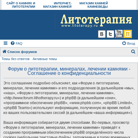
САЙТ О КАМНЯХ И
ИНТЕРНЕТ-
МАГАЗИН КАМНЕЙ
ЛИТОТЕРАПИИ
МАГАЗИН КАМНЕЙ
КАМНЕВЕДЫ
FAQ
Вход
Список форумов
Темы без ответов
Активные темы
о
и
Форум о литотерапии, минералах, лечении камнями -
Соглашение о конфиденциальности
с
к
Это соглашение подробно объясняет, как «Форум о литотерапии,
минералах, лечении камнями» и его подразделения (в дальнейшем «мы»,
«наш», «Форум о литотерапии, минералах, лечении камнями»,
«http://www.forum.lithotherapy.ru») и phpBB (в дальнейшем «они»,
«программное обеспечение phpBB», «www.phpbb.com», «phpBB Limited»,
«phpBB Teams») используют информацию, полученную во время любой
из ваших пользовательских сессий (в дальнейшем «ваша информация»).
Ваша информация собирается двумя способами. Во-первых, просмотр
«Форум о литотерапии, минералах, лечении камнями» приведёт к
созданию программным обеспечением phpBB определённого числа
cookies (небольшие текстовые файлы, загружаемые в папку временных