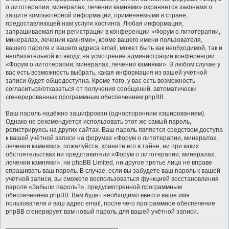
о литотерапии, минералах, лечении камнями» охраняется законами о
защите компьютерной информации, применяемыми в стране,
предоставляющей нам услуги хостинга. Любая информация,
запрашиваемая при регистрации в конференции «Форум о литотерапии,
минералах, лечении камнями», кроме вашего имени пользователя,
вашего пароля и вашего адреса email, может быть как необходимой, так и
необязательной ко вводу, на усмотрение администрации конференции
«Форум о литотерапии, минералах, лечении камнями». В любом случае у
вас есть возможность выбрать, какая информация из вашей учётной
записи будет общедоступна. Кроме того, у вас есть возможность
согласиться/отказаться от получения сообщений, автоматически
сгенерированных программным обеспечением phpBB.
Ваш пароль надёжно зашифрован (односторонним хэшированием).
Однако не рекомендуется использовать этот же самый пароль,
регистрируясь на других сайтах. Ваш пароль является средством доступа
к вашей учётной записи на форумах «Форум о литотерапии, минералах,
лечении камнями», пожалуйста, храните его в тайне, ни при каких
обстоятельствах ни представители «Форум о литотерапии, минералах,
лечении камнями», ни phpBB Limited, ни другое третье лицо не вправе
спрашивать ваш пароль. В случае, если вы забудете ваш пароль к вашей
учётной записи, вы сможете воспользоваться функцией восстановления
пароля «Забыли пароль?», предусмотренной программным
обеспечением phpBB. Вам будет необходимо ввести ваше имя
пользователя и ваш адрес email, после чего программное обеспечение
phpBB сгенерирует вам новый пароль для вашей учётной записи.