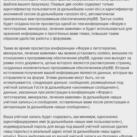
файлов вашего браузера). Первые две cookie содержат только
идентификатор пользователя (в дальнейшем «user-id») и идентификатор
анонимной сессии (в дальнейшем «session-id»), автоматически
присвоенные вам программным обеспечением phpBB. Третья cookie
будет создана после просмотра одной из тем конференции «Форум о
литотерапии, минералах, лечении камнями» и будет использоваться для
хранения информации о прочтённых вами темах, повышая таким
образом удобство работы с форумами.
Также во время просмотра конференции «Форум о литотерапии,
минералах, лечении камнями» мы можем установить cookies, внешние по
отношению к программному обеспечению phpBB, однако они выходят за
рамки этого документа, целью которого является рассмотрение страниц,
созданных исключительно программным обеспечением phpBB. Вторым
источником получения вашей информации являются данные, которые вы
отправляете на форум. Этими данными могут быть, но не
исчерпываются, следующие данные: сообщения, размещённые под
учётной записью Гостя (в дальнейшем «анонимные сообщения»),
данные, указанные при регистрации в конференции «Форум о
литотерапии, минералах, лечении камнями» (в дальнейшем «ваша
учётная запись») и сообщения, оставленные вами после регистрации и
авторизации (в дальнейшем «ваши сообщения»).
Ваша учётная запись будет содержать, как минимум, однозначно
идентифицируемое имя (в дальнейшем «ваше имя пользователя»),
индивидуальный пароль для входа под вашей учётной записью (далее
«ваш пароль») и реальный адрес email (в дальнейшем «ваш адрес
email»). Ваша информация из вашей учётной записи на форумах «Форум