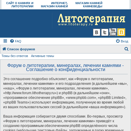
САЙТ О КАМНЯХ И
ИНТЕРНЕТ-
МАГАЗИН КАМНЕЙ
ЛИТОТЕРАПИИ
МАГАЗИН КАМНЕЙ
КАМНЕВЕДЫ
FAQ
Вход
Список форумов
Темы без ответов
Активные темы
о
и
Форум о литотерапии, минералах, лечении камнями -
Соглашение о конфиденциальности
с
к
Это соглашение подробно объясняет, как «Форум о литотерапии,
минералах, лечении камнями» и его подразделения (в дальнейшем «мы»,
«наш», «Форум о литотерапии, минералах, лечении камнями»,
«http://www.forum.lithotherapy.ru») и phpBB (в дальнейшем «они»,
«программное обеспечение phpBB», «www.phpbb.com», «phpBB Limited»,
«phpBB Teams») используют информацию, полученную во время любой
из ваших пользовательских сессий (в дальнейшем «ваша информация»).
Ваша информация собирается двумя способами. Во-первых, просмотр
«Форум о литотерапии, минералах, лечении камнями» приведёт к
созданию программным обеспечением phpBB определённого числа
cookies (небольшие текстовые файлы, загружаемые в папку временных