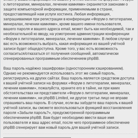
о литотерапии, минералах, лечении камнями» охраняется законами о
защите компьютерной информации, применяемыми в стране,
предоставляющей нам услуги хостинга. Любая информация,
запрашиваемая при регистрации в конференции «Форум о литотерапии,
минералах, лечении камнями», кроме вашего имени пользователя,
вашего пароля и вашего адреса email, может быть как необходимой, так и
необязательной ко вводу, на усмотрение администрации конференции
«Форум о литотерапии, минералах, лечении камнями». В любом случае у
вас есть возможность выбрать, какая информация из вашей учётной
записи будет общедоступна. Кроме того, у вас есть возможность
согласиться/отказаться от получения сообщений, автоматически
сгенерированных программным обеспечением phpBB.
Ваш пароль надёжно зашифрован (односторонним хэшированием).
Однако не рекомендуется использовать этот же самый пароль,
регистрируясь на других сайтах. Ваш пароль является средством доступа
к вашей учётной записи на форумах «Форум о литотерапии, минералах,
лечении камнями», пожалуйста, храните его в тайне, ни при каких
обстоятельствах ни представители «Форум о литотерапии, минералах,
лечении камнями», ни phpBB Limited, ни другое третье лицо не вправе
спрашивать ваш пароль. В случае, если вы забудете ваш пароль к вашей
учётной записи, вы сможете воспользоваться функцией восстановления
пароля «Забыли пароль?», предусмотренной программным
обеспечением phpBB. Вам будет необходимо ввести ваше имя
пользователя и ваш адрес email, после чего программное обеспечение
phpBB сгенерирует вам новый пароль для вашей учётной записи.